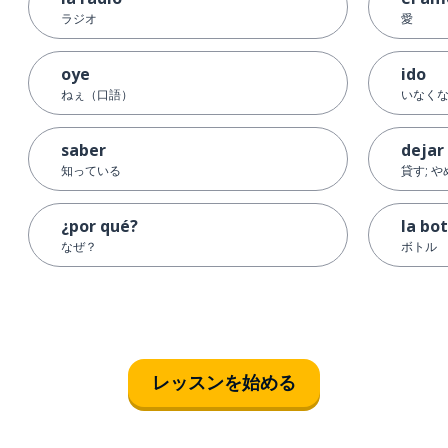
ラジオ
愛
oye
ido
ねぇ（口語）
いなくな
saber
dejar
知っている
貸す; や
¿por qué?
la bot
なぜ？
ボトル
レッスンを始める