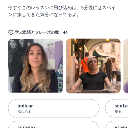
今すぐこのレッスンに飛び込めば、5分後にはスペイ
ンに旅してきた気分になってるよ。
学ぶ単語とフレーズの数：44
indicar
senta
指し示す
座る
la radio
el am