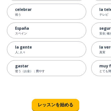
celebrar
la tel
祝う
テレビ
España
segur
スペイン
安全; 確
la gente
la ve
人; 人々
真実
gastar
muy f
使う（お金）；費やす
とても
レッスンを始める