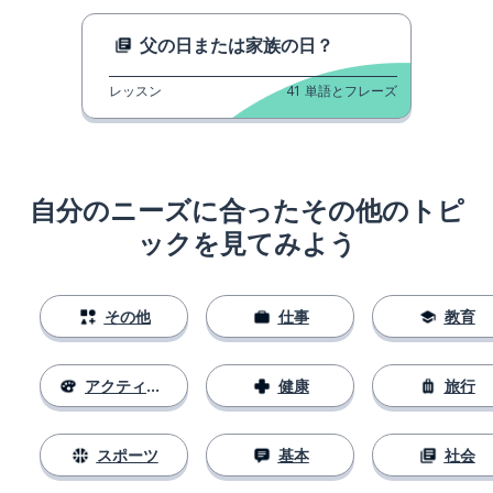
父の日または家族の日？
レッスン
41
単語とフレーズ
自分のニーズに合ったその他のトピ
ックを見てみよう
その他
仕事
教育
アクティビティ
健康
旅行
スポーツ
基本
社会