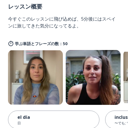
レッスン概要
今すぐこのレッスンに飛び込めば、5分後にはスペイ
ンに旅してきた気分になってるよ。
学ぶ単語とフレーズの数：50
el día
inclu
日
〜でも;