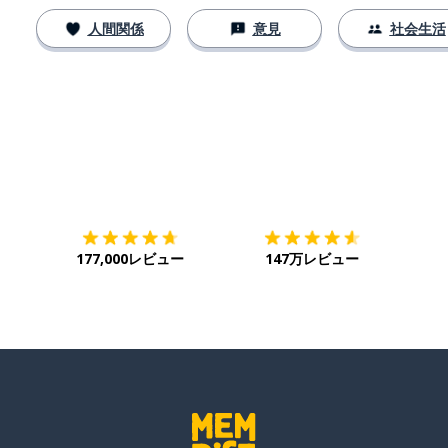
人間関係
意見
社会生活
ダウンロード
App Store
ダウ
177,000レビュー
147万レビュー