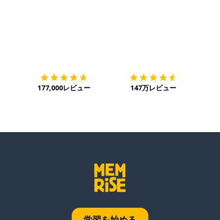
ダウンロード
App Store
ダウ
177,000レビュー
147万レビュー
学習を始める