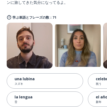
ンに旅してきた気分になってるよ。
学ぶ単語とフレーズの数：71
una lubina
celeb
スズキ
祝う
la lengua
el añ
舌
新年