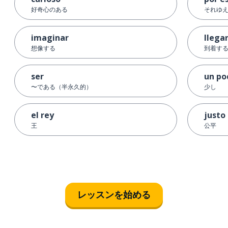
好奇心のある
それゆ
imaginar
llega
想像する
到着する
ser
un po
〜である（半永久的）
少し
el rey
justo
王
公平
レッスンを始める