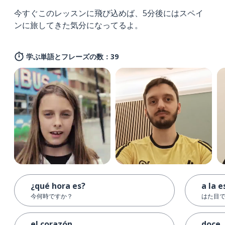
今すぐこのレッスンに飛び込めば、5分後にはスペイ
ンに旅してきた気分になってるよ。
学ぶ単語とフレーズの数：39
¿qué hora es?
a la 
今何時ですか？
はた目
el corazón
doce