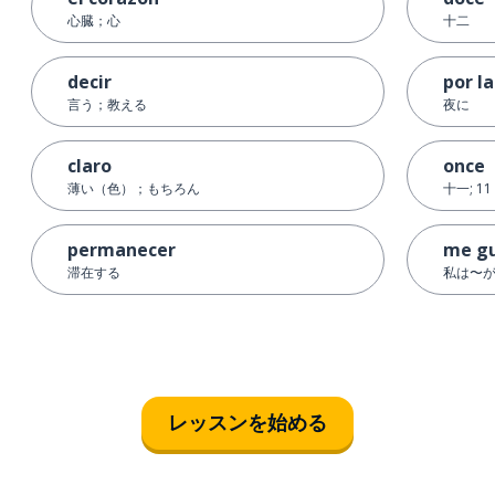
心臓；心
十二
decir
por l
言う；教える
夜に
claro
once
薄い（色）；もちろん
十一; 11
permanecer
me g
滞在する
私は〜が
レッスンを始める