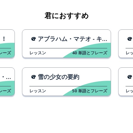
君におすすめ
う！
アブラハム・マテオ - キエロ・ディセルテ
レーズ
レッスン
40
単語とフレーズ
レ
ッツ
雪の少女の要約
レーズ
レッスン
50
単語とフレーズ
レ