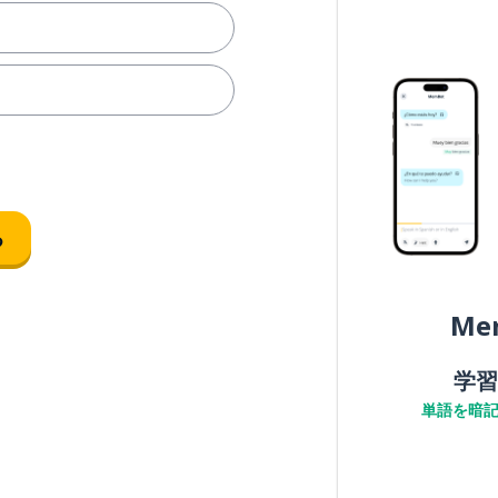
る
Me
学習
いる（単数；くだけた表現）
単語を暗
ない；する必要がある