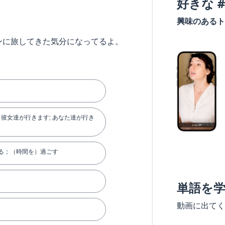
好きな 
興味のあるト
ンに旅してきた気分になってるよ。
 彼女達が行きます; あなた達が行き
る；（時間を）過ごす
単語を
動画に出てく