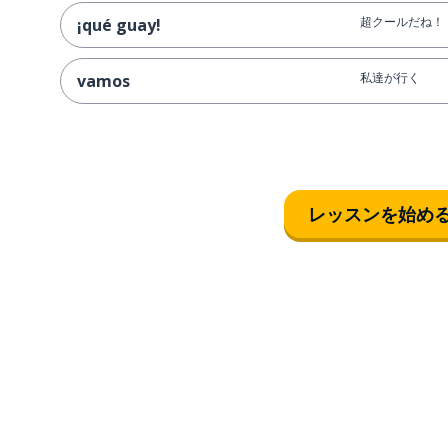
超クールだね！
¡qué guay!
私達が行く
vamos
見る; 観る
ver
王
el rey
レッスンを始め
ライオン
el león
ところで
por cierto
あなたは持って
tienes
しなければなら
tener que