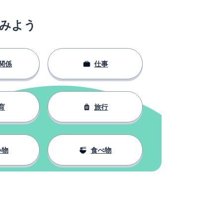
みよう
関係
仕事
育
旅行
い物
食べ物