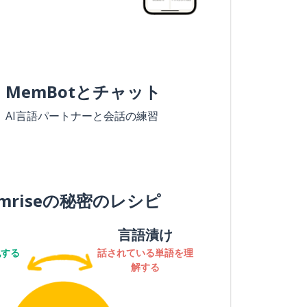
MemBotとチャット
AI言語パートナーと会話の練習
mriseの秘密のレシピ
言語漬け
記する
話されている単語を理
解する