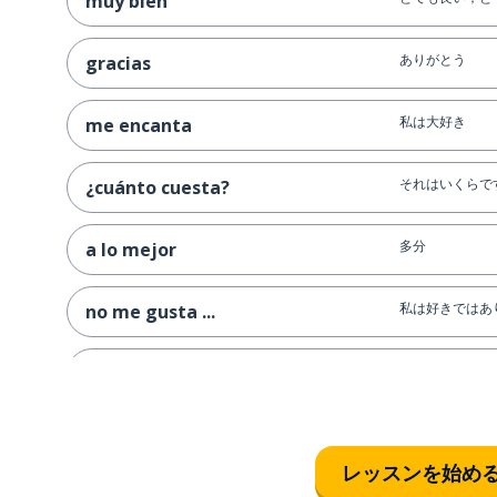
muy bien
ありがとう
gracias
私は大好き
me encanta
それはいくらで
¿cuánto cuesta?
多分
a lo mejor
私は好きではあり
no me gusta ...
色
el color
似合うよ
te queda estupendo
レッスンを始め