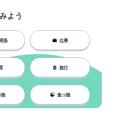
みよう
関係
仕事
育
旅行
い物
食べ物