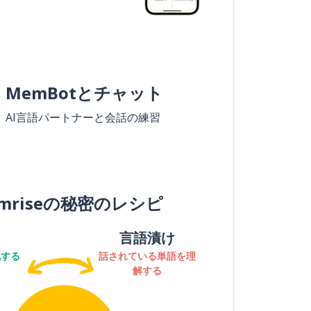
MemBotとチャット
AI言語パートナーと会話の練習
mriseの秘密のレシピ
言語漬け
記する
話されている単語を理
解する