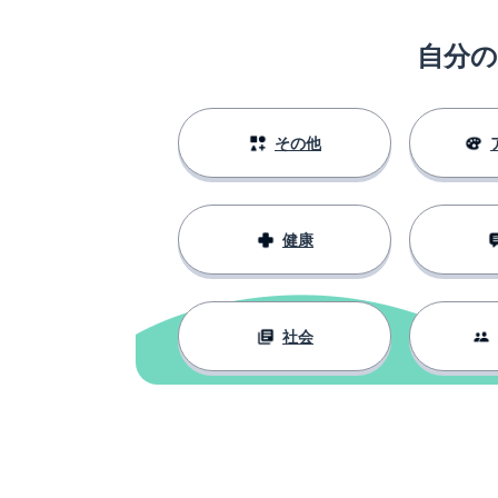
自分
その他
健康
社会