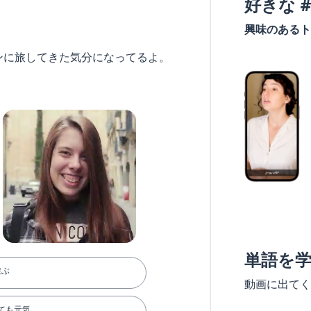
好きな 
興味のあるト
ンに旅してきた気分になってるよ。
単語を
遊ぶ
動画に出てく
ても元気