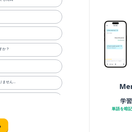
すか？
ません...
Me
学習
単語を暗
る