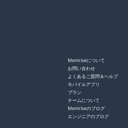
vomitar
その上; さらに
además
始める；始まる
empezar
形作る
formar
Memriseについて
普通
normal
お問い合わせ
よくあるご質問＆ヘルプ
団体
la organización
モバイルアプリ
プラン
減る; 減らす
reducir
チームについて
Memriseのブログ
紹介する
presentar
エンジニアのブログ
うつ病