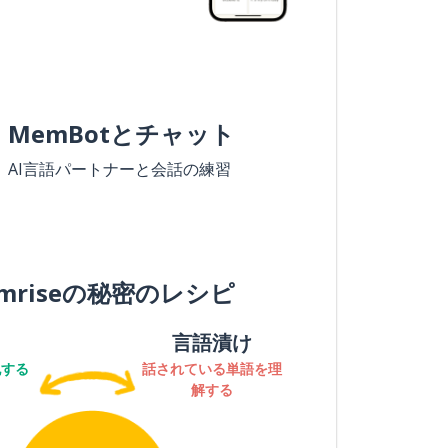
MemBotとチャット
AI言語パートナーと会話の練習
mriseの秘密のレシピ
言語漬け
記する
話されている単語を理
解する