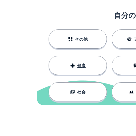
nuestro
自分
入る
entrar
叫ぶ; 怒鳴る
gritar
その他
恋に落ちる
enamorarse
健康
例えば
por ejemplo
例
el ejemplo
社会
書く
escribir
戻す；返す
devolver
〜の間