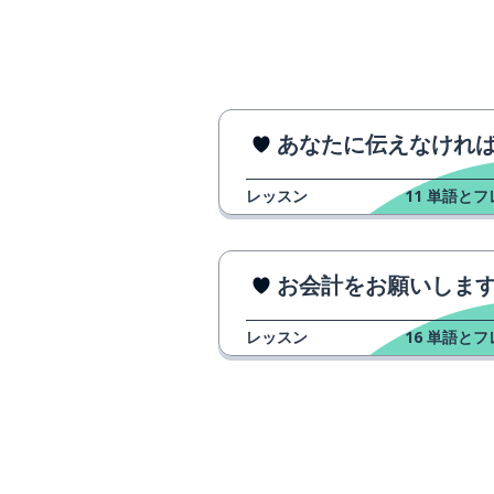
parecer
後
tras
同じ
mismo
あなたに伝えなければいけないことがある 
使い道
el uso
レッスン
11
単語とフ
アルコール; 酒
el alcohol
お会計をお願いしま
場所
el lugar
レッスン
16
単語とフ
必要とする
necesitar
もっと
más
私達の