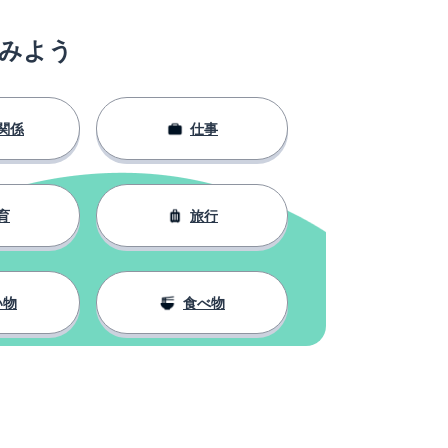
みよう
関係
仕事
育
旅行
い物
食べ物