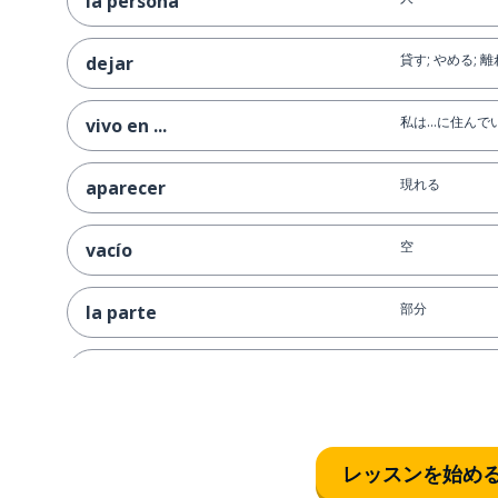
la persona
貸す; やめる; 
dejar
私は…に住んで
vivo en ...
現れる
aparecer
空
vacío
部分
la parte
案外; 実際
en realidad
現実
la realidad
レッスンを始め
呼び出し; 電話