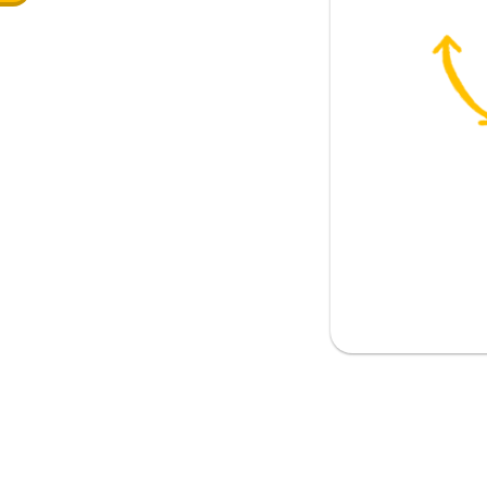
トナー
み
いね
う