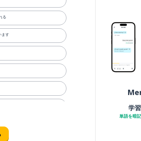
離れる
います
Me
学習
単語を暗
る