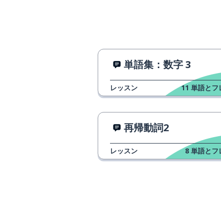
estar
抱きしめる
abrazar
ぬいぐるみ
el peluche
単語集：数字 3
お気に入り
favorito
レッスン
11
単語とフ
恐怖
el miedo
再帰動詞2
多数派
la mayoría
レッスン
8
単語とフ
顔
la cara
怒っている
enojado; enojada
不快な