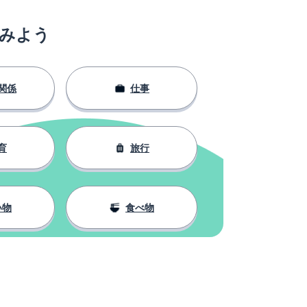
みよう
関係
仕事
育
旅行
い物
食べ物