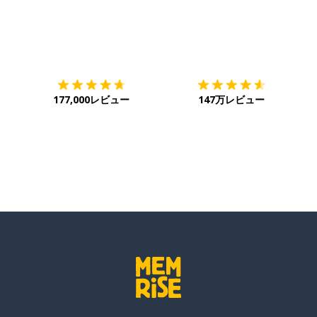
ダウンロード
App Store
ダ
177,000レビュー
147万レビュー
る
るい
久的）