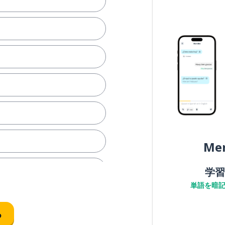
Me
学習
単語を暗
る