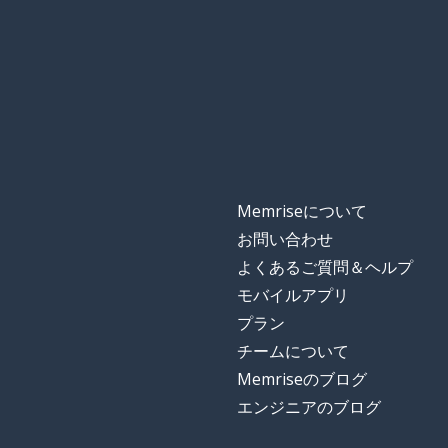
conservar
静けさ
la calma
呼吸する
respirar
準備ができてい
listo
Memriseについて
声
la voz
お問い合わせ
よくあるご質問＆ヘルプ
あなたと
contigo
モバイルアプリ
プラン
ダメージを与え
dañar
チームについて
Memriseのブログ
他の人達
los demás
エンジニアのブログ