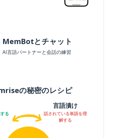
MemBotとチャット
AI言語パートナーと会話の練習
mriseの秘密のレシピ
言語漬け
記する
話されている単語を理
解する