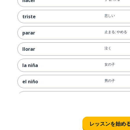
hacer
悲しい
triste
止まる; やめる
parar
泣く
llorar
女の子
la niña
男の子
el niño
持っている
tener
同じ
mismo
レッスンを始め
正しい