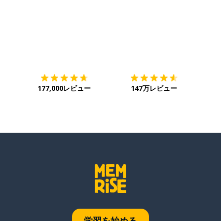
ダウンロード
App Store
ダウ
177,000レビュー
147万レビュー
学習を始める