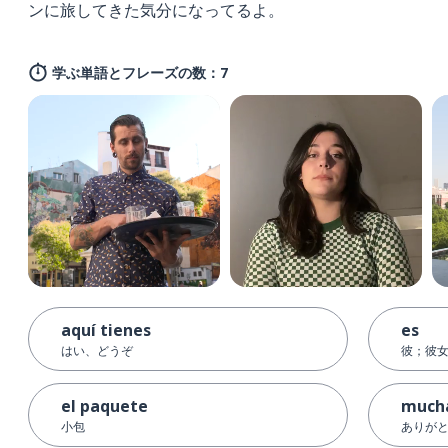
ンに旅してきた気分になってるよ。
学ぶ単語とフレーズの数：7
aquí tienes
es
はい、どうぞ
彼；彼
el paquete
mucha
小包
ありが