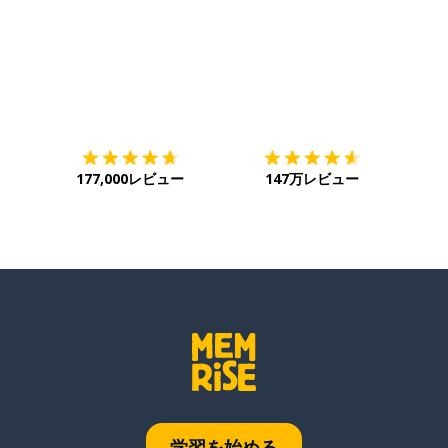
ダウンロード
App Store
ダウ
177,000レビュー
147万レビュー
学習を始める