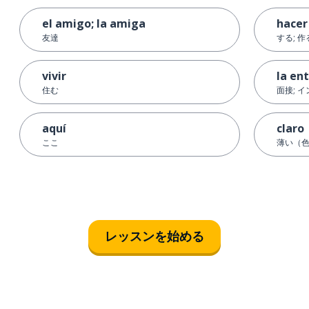
el amigo; la amiga
hacer
友達
する; 作
vivir
la en
住む
面接; 
aquí
claro
ここ
薄い（
レッスンを始める