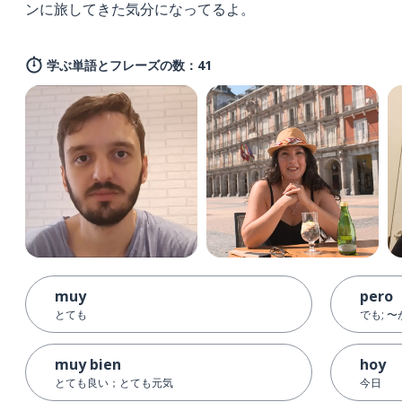
ンに旅してきた気分になってるよ。
学ぶ単語とフレーズの数：41
muy
pero
とても
でも; 〜
muy bien
hoy
とても良い；とても元気
今日