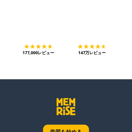
ダウンロード
App Store
ダウ
177,000レビュー
147万レビュー
学習を始める