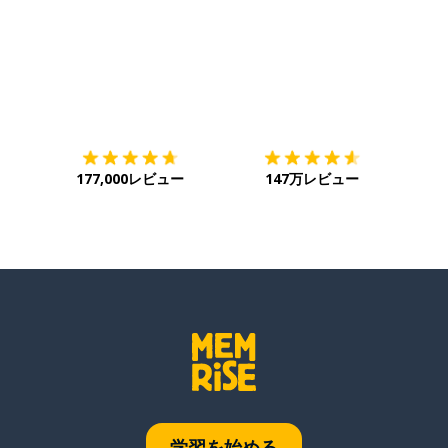
ダウンロード
App Store
ダウ
177,000レビュー
147万レビュー
学習を始める