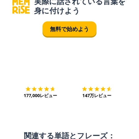
実際に話されている言葉を
身に付けよう
無料で始めよう
ダウンロード
App Store
ダウ
177,000レビュー
147万レビュー
関連する単語とフレーズ：