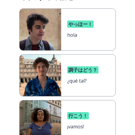
やっほー！
hola
調子はどう？
¿qué tal?
行こう！
¡vamos!