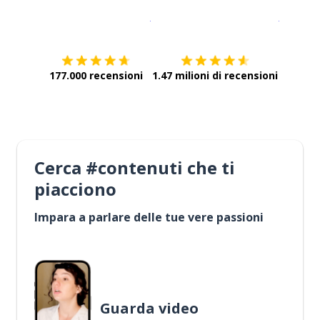
Scarica su
App Store
Scarica
177.000 recensioni
1.47 milioni di recensioni
Cerca #contenuti che ti
piacciono
Impara a parlare delle tue vere passioni
Guarda video