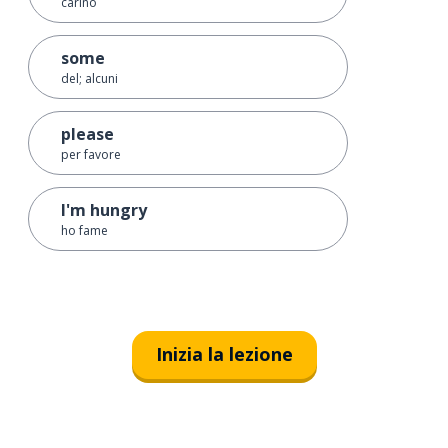
carino
some
del; alcuni
please
per favore
I'm hungry
ho fame
Inizia la lezione