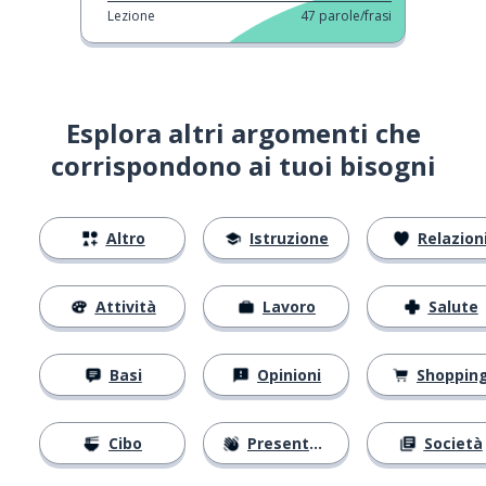
Lezione
47
parole/frasi
Esplora altri argomenti che
corrispondono ai tuoi bisogni
Altro
Istruzione
Relazion
Attività
Lavoro
Salute
Basi
Opinioni
Shoppin
Cibo
Presentarsi
Società