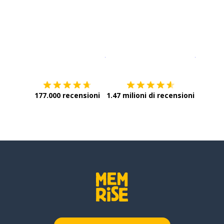
Scarica su
App Store
Scarica
177.000 recensioni
1.47 milioni di recensioni