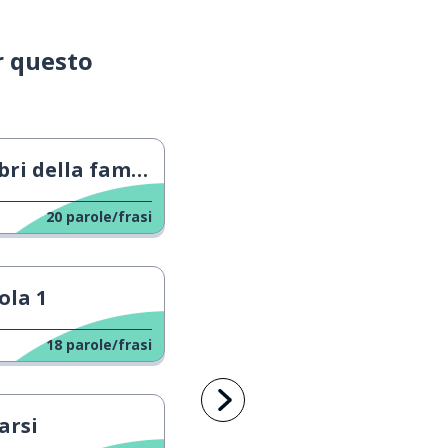
r questo
 della famiglia
20
parole/frasi
ola 1
18
parole/frasi
arsi