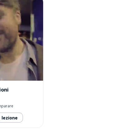
ioni
imparare
a lezione