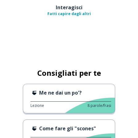
Interagisci
Fatti capire dagli altri
Consigliati per te
Me ne dai un po'?
Lezione
8
parole/frasi
Come fare gli "scones"