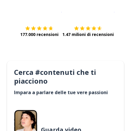
Scarica su
App Store
Scarica
177.000 recensioni
1.47 milioni di recensioni
Cerca #contenuti che ti
piacciono
Impara a parlare delle tue vere passioni
Guarda video