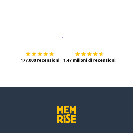
Scarica su
App Store
Scarica
177.000 recensioni
1.47 milioni di recensioni