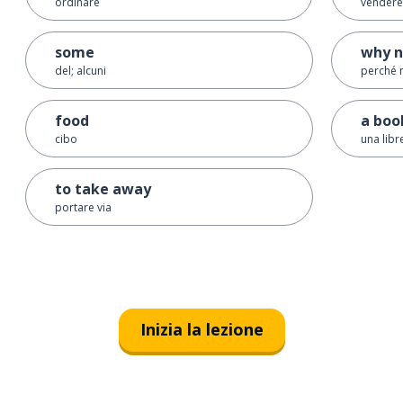
ordinare
vendere
some
why n
del; alcuni
perché 
food
a boo
cibo
una libr
to take away
portare via
Inizia la lezione