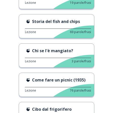
Lezione
19
parole/frasi
Storia del fish and chips
Lezione
69
parole/frasi
Chi se l'è mangiato?
Lezione
3
parole/frasi
Come fare un picnic (1935)
Lezione
76
parole/frasi
Cibo dal frigorifero