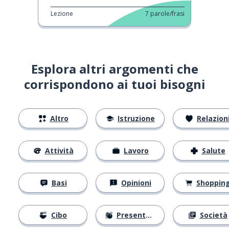
Lezione
7
parole/frasi
Esplora altri argomenti che
corrispondono ai tuoi bisogni
Altro
Istruzione
Relazion
Attività
Lavoro
Salute
Basi
Opinioni
Shoppin
Cibo
Presentarsi
Società