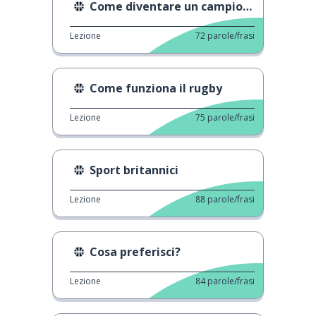
Come diventare un campione
Lezione
72
parole/frasi
Come funziona il rugby
Lezione
75
parole/frasi
Sport britannici
Lezione
88
parole/frasi
Cosa preferisci?
Lezione
84
parole/frasi