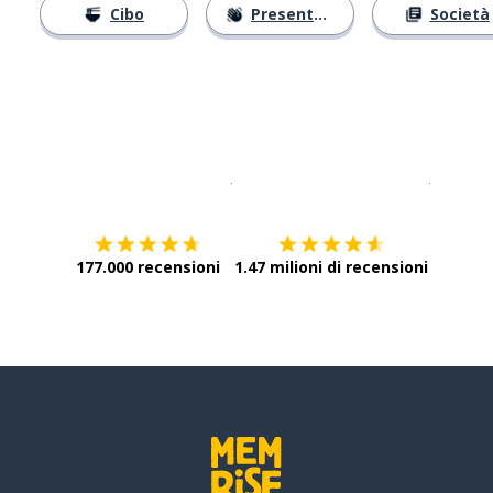
Cibo
Presentarsi
Società
Scarica su
App Store
Scarica
177.000 recensioni
1.47 milioni di recensioni