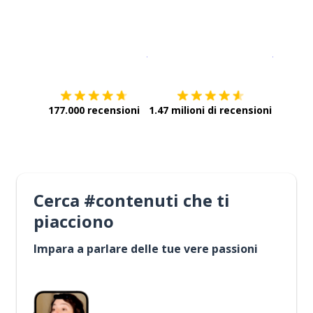
Scarica su
App Store
Scarica
177.000 recensioni
1.47 milioni di recensioni
Cerca #contenuti che ti
piacciono
Impara a parlare delle tue vere passioni