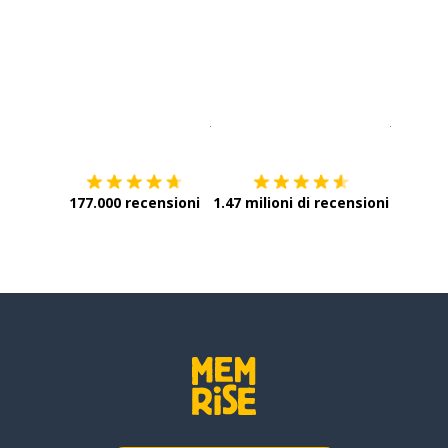
Scarica su
App Store
Scarica
177.000 recensioni
1.47 milioni di recensioni