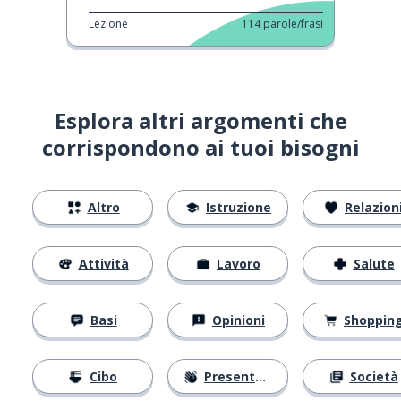
Lezione
114
parole/frasi
Esplora altri argomenti che
corrispondono ai tuoi bisogni
Altro
Istruzione
Relazion
Attività
Lavoro
Salute
Basi
Opinioni
Shoppin
Cibo
Presentarsi
Società