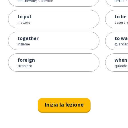
amichevole; socievole
terribile
to put
to be
mettere
essere; 
together
to wa
insieme
guardar
foreign
when
straniero
quando
Inizia la lezione