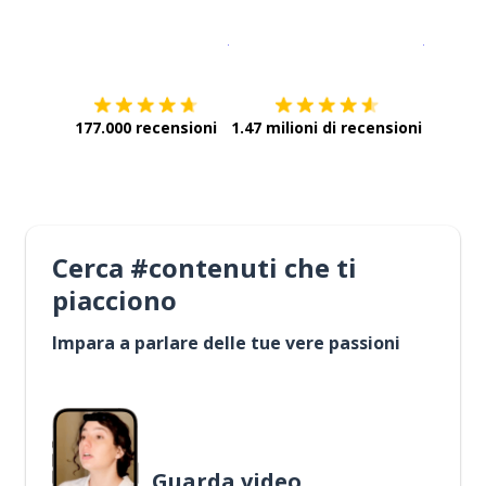
Scarica su
App Store
Scarica
177.000 recensioni
1.47 milioni di recensioni
Cerca #contenuti che ti
piacciono
Impara a parlare delle tue vere passioni
Guarda video