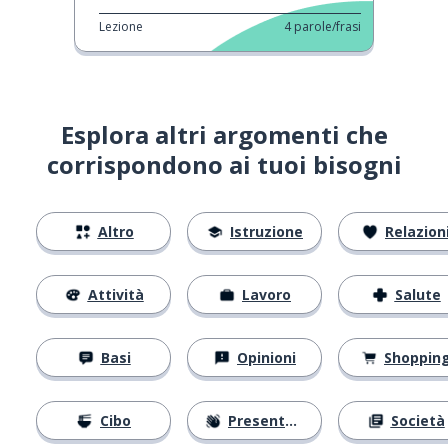
Lezione
4
parole/frasi
Esplora altri argomenti che
corrispondono ai tuoi bisogni
Altro
Istruzione
Relazion
Attività
Lavoro
Salute
Basi
Opinioni
Shoppin
Cibo
Presentarsi
Società