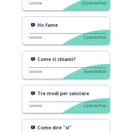
Lezione
33
parole/frasi
Ho fame
Lezione
5
parole/frasi
Come ti chiami?
Lezione
4
parole/frasi
Tre modi per salutare
Lezione
2
parole/frasi
Come dire "sì"