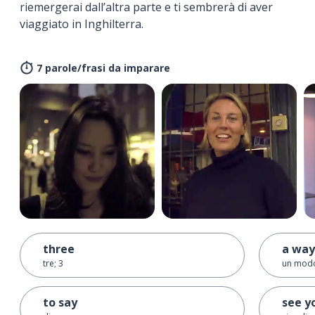
riemergerai dall’altra parte e ti sembrerà di aver
viaggiato in Inghilterra.
7 parole/frasi da imparare
three
a way
tre; 3
un mod
to say
see y