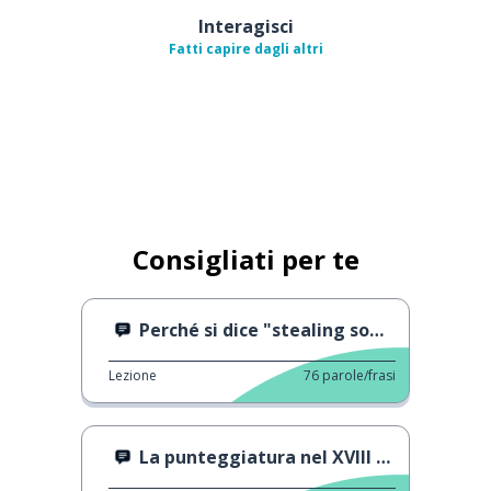
Interagisci
Fatti capire dagli altri
Consigliati per te
Perché si dice "stealing someone's thunder"
Lezione
76
parole/frasi
La punteggiatura nel XVIII secolo