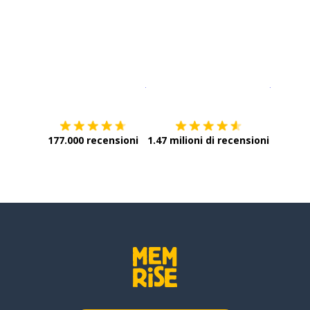
Scarica su
App Store
Scarica
177.000 recensioni
1.47 milioni di recensioni