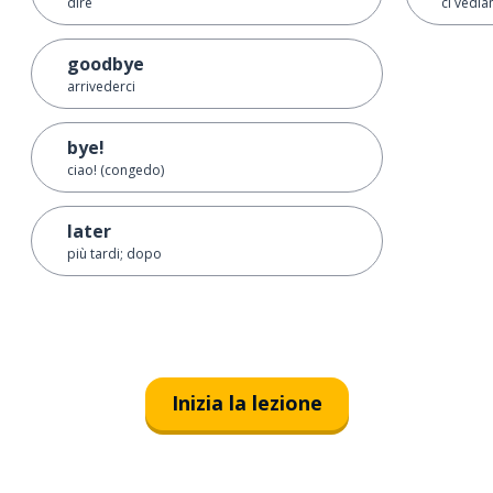
dire
ci vedi
goodbye
arrivederci
bye!
ciao! (congedo)
later
più tardi; dopo
Inizia la lezione