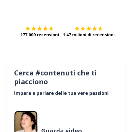
Scarica su
App Store
Scarica
177.000 recensioni
1.47 milioni di recensioni
Cerca #contenuti che ti
piacciono
Impara a parlare delle tue vere passioni
Guarda video