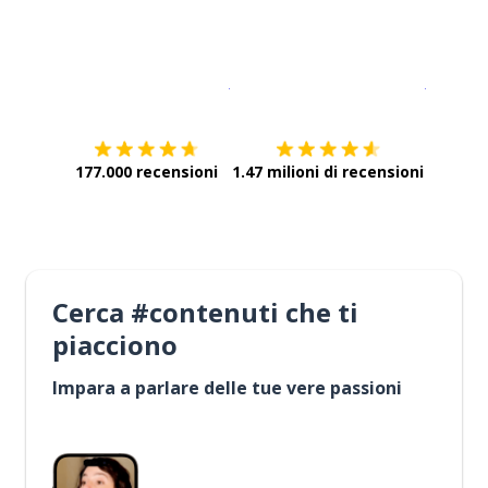
Scarica su
App Store
Scarica
177.000 recensioni
1.47 milioni di recensioni
Cerca #contenuti che ti
piacciono
Impara a parlare delle tue vere passioni