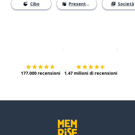
Cibo
Presentarsi
Società
Scarica su
App Store
Scarica
177.000 recensioni
1.47 milioni di recensioni