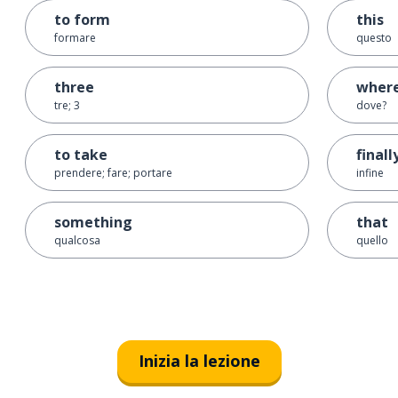
to form
this
formare
questo
three
wher
tre; 3
dove?
to take
finall
prendere; fare; portare
infine
something
that
qualcosa
quello
Inizia la lezione