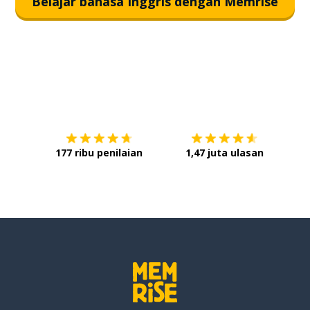
Belajar bahasa Inggris dengan Memrise
Unduh di
App Store
Dap
177 ribu penilaian
1,47 juta ulasan