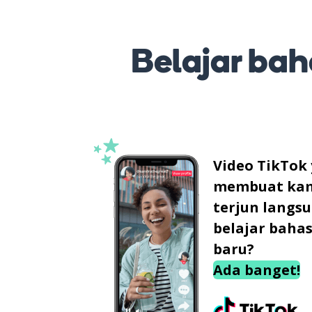
Belajar baha
Video TikTok
membuat ka
terjun langs
belajar baha
baru?
Ada banget!