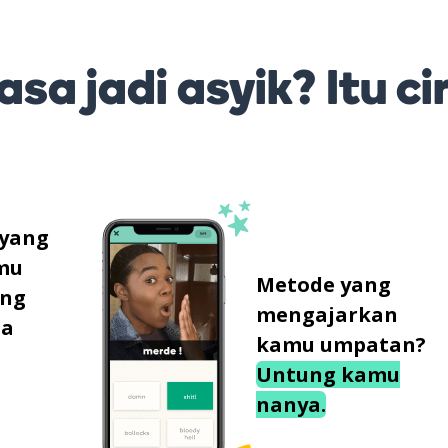
sa jadi asyik? Itu ci
 yang
mu
Metode yang
ung
mengajarkan
sa
kamu umpatan?
Untung kamu
nanya.