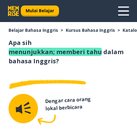
Mulai Belajar
Belajar Bahasa Inggris
Kursus Bahasa Inggris
Katalo
Apa sih
menunjukkan; memberi tahu
dalam
bahasa Inggris?
Dengar cara orang
lokal berbicara