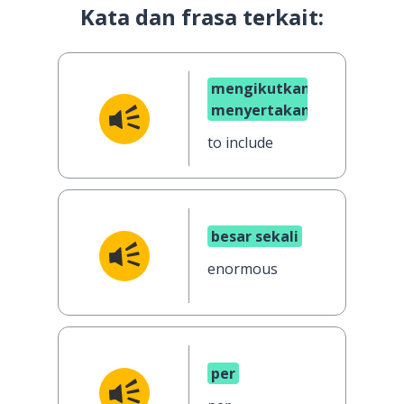
Kata dan frasa terkait:
mengikutkan;
menyertakan
to include
besar sekali
enormous
per