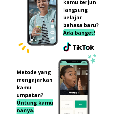
kamu terjun
langsung
belajar
bahasa baru?
Ada banget!
Metode yang
mengajarkan
kamu
umpatan?
Untung kamu
nanya.