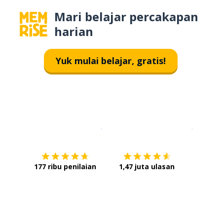
Mari belajar percakapan
harian
Yuk mulai belajar, gratis!
Unduh di
App Store
Dapatka
177 ribu penilaian
1,47 juta ulasan