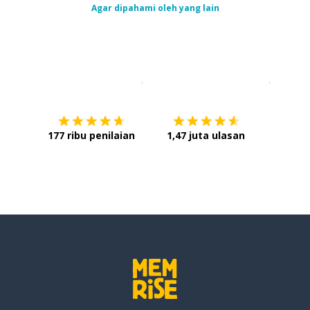
Agar dipahami oleh yang lain
Unduh di
App Store
Dapatka
177 ribu penilaian
1,47 juta ulasan