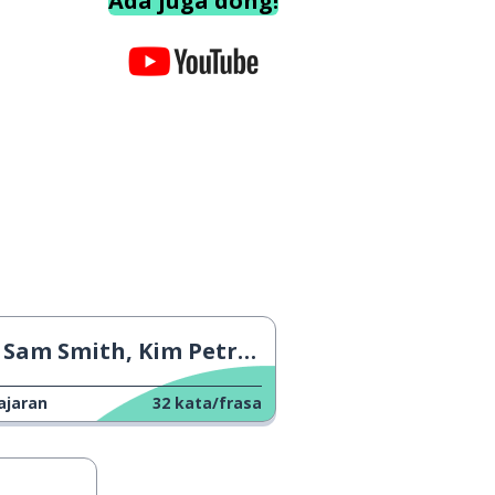
Ada juga dong!
Sam Smith, Kim Petras - Unholy
ajaran
32
kata/frasa