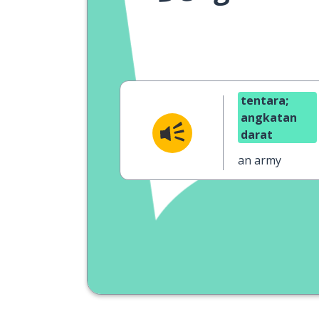
tentara;
angkatan
darat
an army