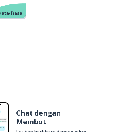
kata/frasa
Chat dengan
Membot