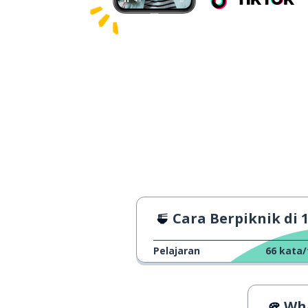
Cara Berpiknik di 
Pelajaran
66
kata/
Wha