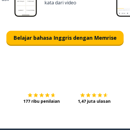
kata dari video
Belajar bahasa Inggris dengan Memrise
Unduh di
App Store
Dap
177 ribu penilaian
1,47 juta ulasan