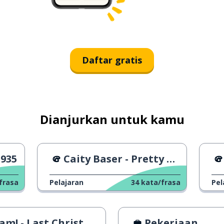
Daftar gratis
Dianjurkan untuk kamu
1935
Caity Baser - Pretty Boys
frasa
Pelajaran
34
kata/frasa
Pel
m! - Last Christmas
Pekerjaan