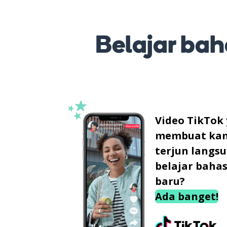
Belajar baha
Video TikTok
membuat ka
terjun langs
belajar baha
baru?
Ada banget!