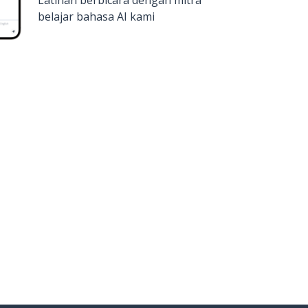
Latihan berbicara dengan mitra
belajar bahasa AI kami
atkan di
Google Play