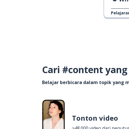
Pelajara
Cari #content yan
Belajar berbicara dalam topik yang
Tonton video
>48.000 video dari penutur