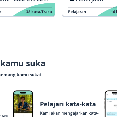
n
38
kata/frasa
Pelajaran
16
g kamu suka
 memang kamu sukai
Pelajari kata-kata
Kami akan mengajarkan kata-
 asli