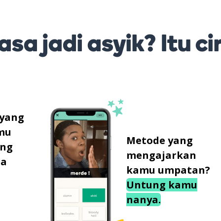
sa jadi asyik? Itu ci
 yang
mu
Metode yang
ung
mengajarkan
sa
kamu umpatan?
Untung kamu
nanya.