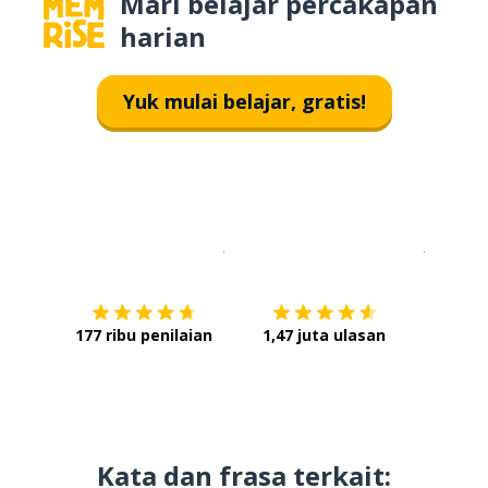
Mari belajar percakapan
harian
Yuk mulai belajar, gratis!
Unduh di
App Store
Dapatka
177 ribu penilaian
1,47 juta ulasan
Kata dan frasa terkait: