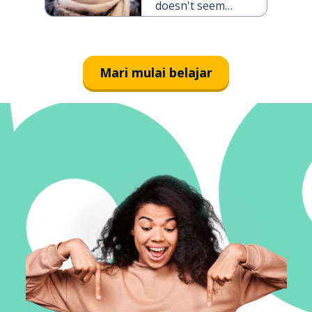
doesn't seem
ya?
to have an
effect, does it?
Mari mulai belajar