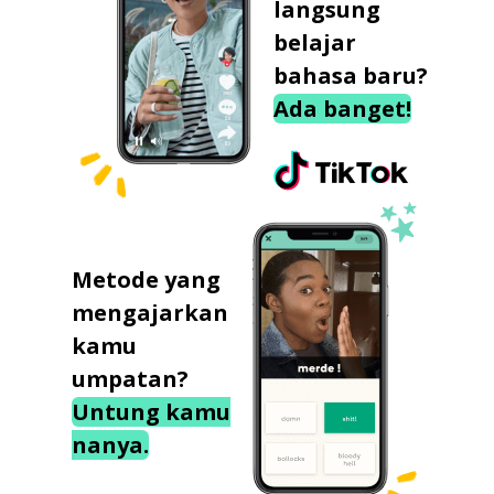
langsung
belajar
bahasa baru?
Ada banget!
Metode yang
mengajarkan
kamu
umpatan?
Untung kamu
nanya.