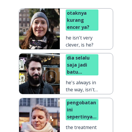
otaknya
kurang
encer ya?
he isn't very
clever, is he?
dia selalu
saja jadi
batu
sandungan
he's always in
ya?
the way, isn't
he?
pengobatan
ini
sepertinya
tak ada
the treatment
dampaknya