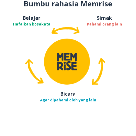
Bumbu rahasia Memrise
Belajar
Simak
Hafalkan kosakata
Pahami orang lain
Bicara
Agar dipahami oleh yang lain
Unduh di
App Store
Dapatka