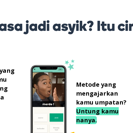
sa jadi asyik? Itu ci
 yang
mu
Metode yang
ung
mengajarkan
sa
kamu umpatan?
Untung kamu
nanya.