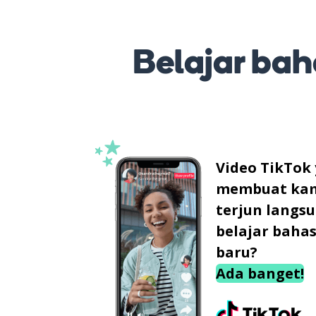
Belajar baha
Video TikTok
membuat ka
terjun langs
belajar baha
baru?
Ada banget!