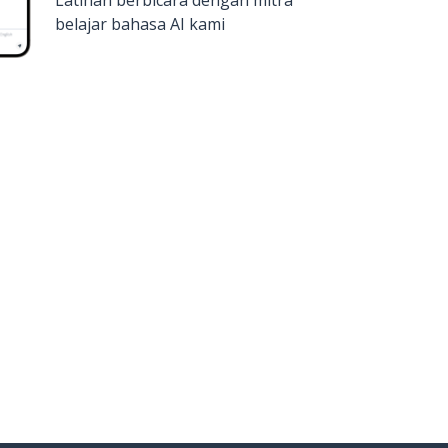
Latihan berbicara dengan mitra
belajar bahasa AI kami
atkan di
Google Play