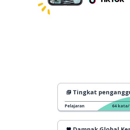
Tingkat pengangguran di Britania 
Pelajaran
64
kata/
Dampak Global Kencan Onl