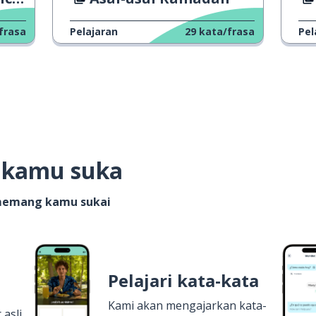
frasa
Pelajaran
29
kata/frasa
Pel
g kamu suka
 memang kamu sukai
Pelajari kata-kata
Kami akan mengajarkan kata-
 asli