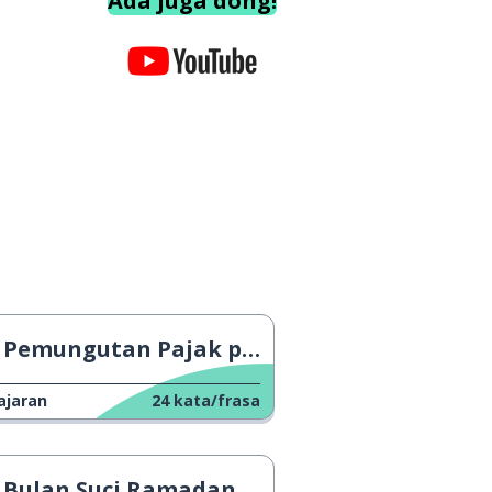
Ada juga dong!
Pemungutan Pajak pada Abad Pertengahan
ajaran
24
kata/frasa
Bulan Suci Ramadan