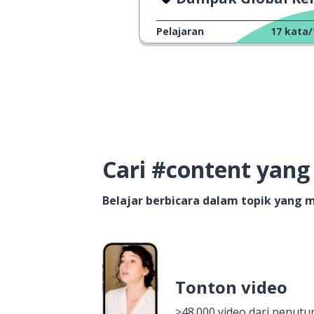
Pelajaran
17
kata/
Cari #content yan
Belajar berbicara dalam topik yang
Tonton video
>48.000 video dari penutur