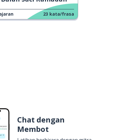
ajaran
23
kata/frasa
Chat dengan
Membot