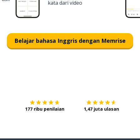
kata dari video
Belajar bahasa Inggris dengan Memrise
Unduh di
App Store
Dap
177 ribu penilaian
1,47 juta ulasan