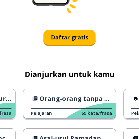
Daftar gratis
Dianjurkan untuk kamu
Raya
Orang-orang tanpa rumah di London
frasa
Pelajaran
69
kata/frasa
Pel
ine
Asal-usul Ramadan