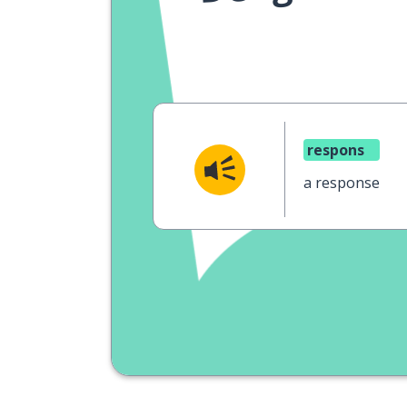
respons
a response