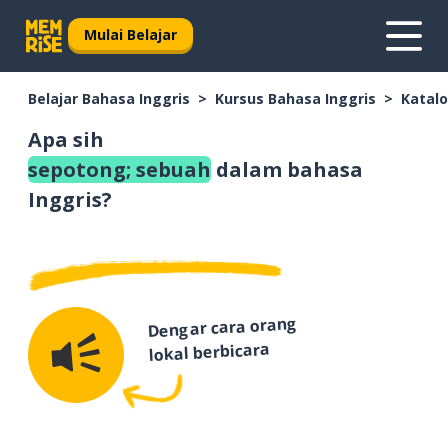
Mulai Belajar
Belajar Bahasa Inggris
Kursus Bahasa Inggris
Katalo
Apa sih
sepotong; sebuah
dalam bahasa
Inggris?
Dengar cara orang
lokal berbicara