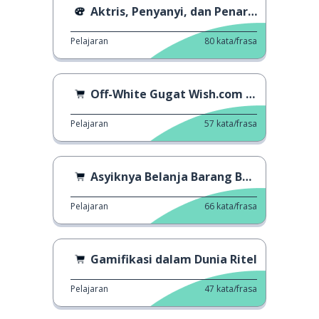
Aktris, Penyanyi, dan Penari Teater Musikal
Pelajaran
80
kata/frasa
Off-White Gugat Wish.com Jutaan Dolar
Pelajaran
57
kata/frasa
Asyiknya Belanja Barang Bekas
Pelajaran
66
kata/frasa
Gamifikasi dalam Dunia Ritel
Pelajaran
47
kata/frasa