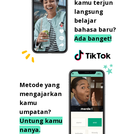
kamu terjun
langsung
belajar
bahasa baru?
Ada banget!
Metode yang
mengajarkan
kamu
umpatan?
Untung kamu
nanya.