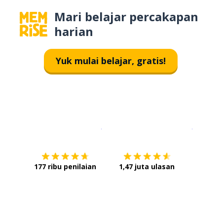
Mari belajar percakapan
harian
Yuk mulai belajar, gratis!
Unduh di
App Store
Dapatka
177 ribu penilaian
1,47 juta ulasan