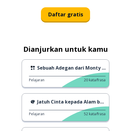
Daftar gratis
Dianjurkan untuk kamu
Sebuah Adegan dari Monty Python's Life of Brian
Pelajaran
20
kata/frasa
Jatuh Cinta kepada Alam bersama Robbie
Pelajaran
52
kata/frasa