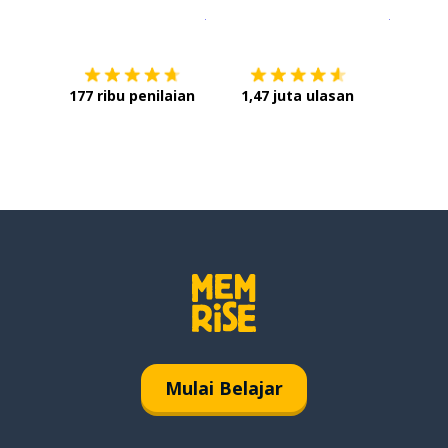
Unduh di
App Store
Dapatka
177 ribu penilaian
1,47 juta ulasan
Mulai Belajar