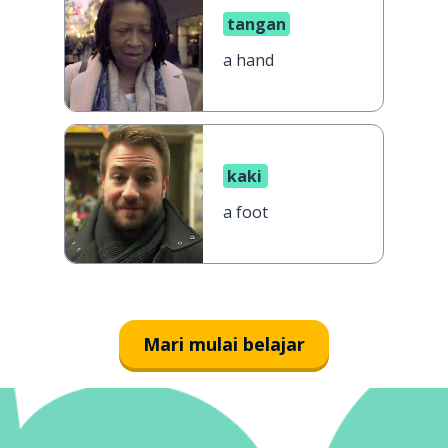
tangan
a hand
kaki
a foot
Mari mulai belajar