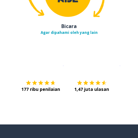
Bicara
Agar dipahami oleh yang lain
Unduh di
App Store
Dapatka
177 ribu penilaian
1,47 juta ulasan