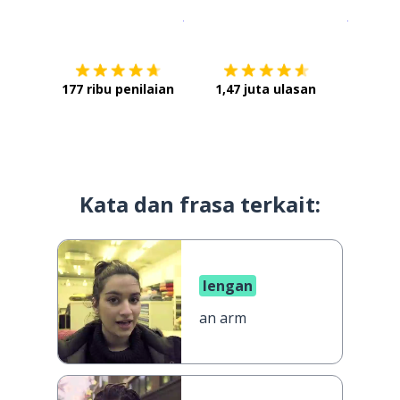
Unduh di
App Store
Dapatka
177 ribu penilaian
1,47 juta ulasan
Kata dan frasa terkait:
lengan
an arm