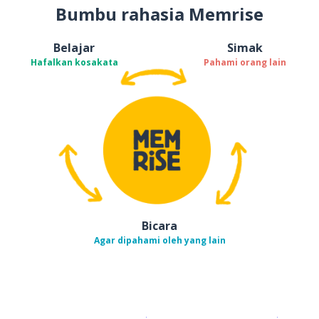
Bumbu rahasia Memrise
Belajar
Simak
Hafalkan kosakata
Pahami orang lain
Bicara
Agar dipahami oleh yang lain
Unduh di
App Store
Dapatka