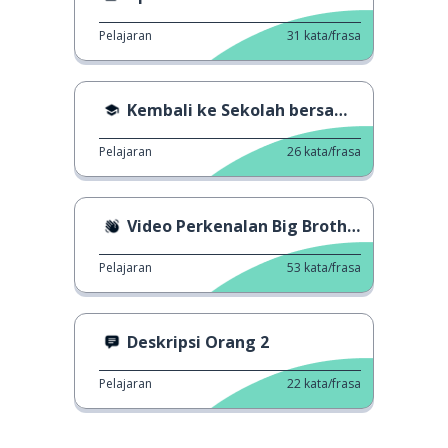
Pelajaran
31
kata/frasa
Kembali ke Sekolah bersama Benedict Cumberbatch
Pelajaran
26
kata/frasa
Video Perkenalan Big Brother UK
Pelajaran
53
kata/frasa
Deskripsi Orang 2
Pelajaran
22
kata/frasa