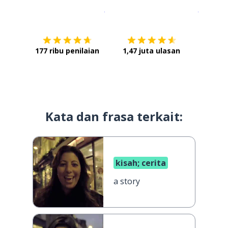
Unduh di
App Store
Dapatka
177 ribu penilaian
1,47 juta ulasan
Kata dan frasa terkait:
kisah; cerita
a story