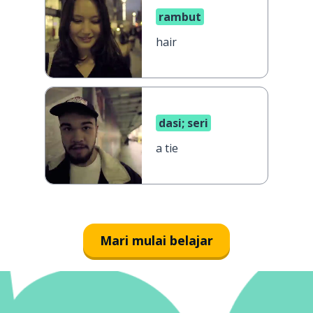
rambut
hair
dasi; seri
a tie
Mari mulai belajar