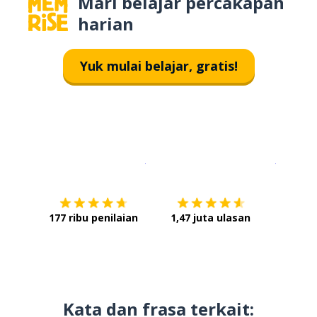
Mari belajar percakapan
harian
Yuk mulai belajar, gratis!
Unduh di
App Store
Dapatka
177 ribu penilaian
1,47 juta ulasan
Kata dan frasa terkait: