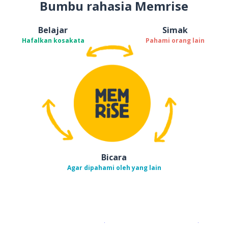
Bumbu rahasia Memrise
Belajar
Simak
Hafalkan kosakata
Pahami orang lain
Bicara
Agar dipahami oleh yang lain
Unduh di
App Store
Dapatka