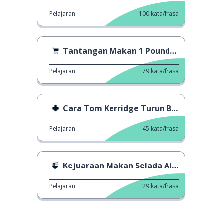
Pelajaran
100
kata/frasa
Tantangan Makan 1 Poundsterling
Pelajaran
79
kata/frasa
Cara Tom Kerridge Turun Berat Badan
Pelajaran
45
kata/frasa
Kejuaraan Makan Selada Air Dunia
Pelajaran
29
kata/frasa