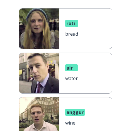
roti
bread
air
water
anggur
wine