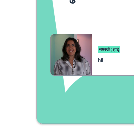
नमस्ते!; हाई
hi!