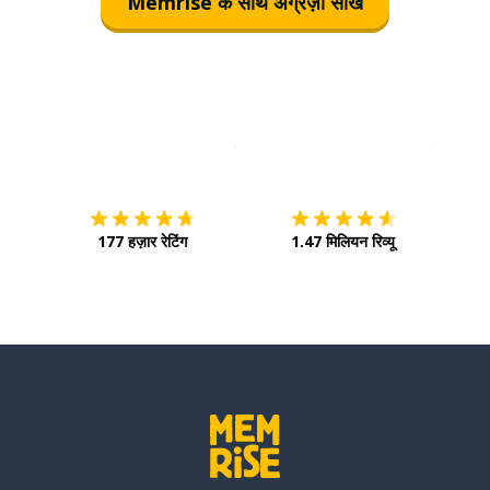
Memrise के साथ अंग्रेज़ी सीखें
इस पर डाउनलोड करें
ऐप स्टोर
इसे चालू 
177 हज़ार रेटिंग
1.47 मिलियन रिव्यू