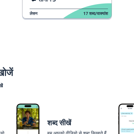
लेसन
17
शब्द/वाक्यांश
ोजें
ें
शब्द सीखें
ियो
हम आपको वीडियो से शब्द सिखाते हैं