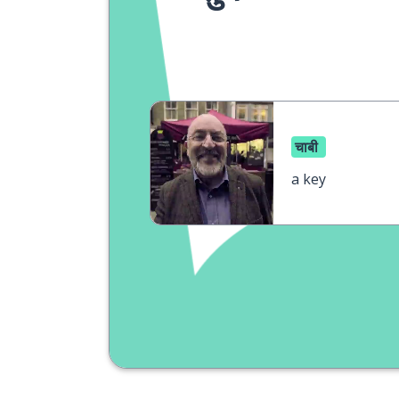
चाबी
a key