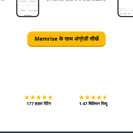
Memrise के साथ अंग्रेज़ी सीखें
इस पर डाउनलोड करें
ऐप स्टोर
इसे चालू 
177 हज़ार रेटिंग
1.47 मिलियन रिव्यू