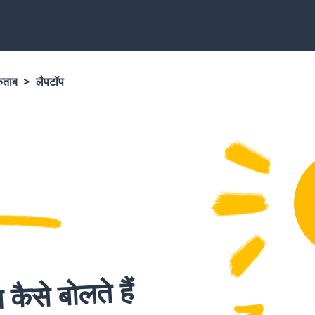
किताब
लैपटॉप
 कैसे बोलते हैं