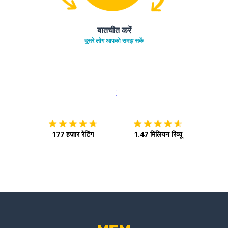
बातचीत करें
दूसरे लोग आपको समझ सकें
इस पर डाउनलोड करें
ऐप स्टोर
इसे चालू क
177 हज़ार रेटिंग
1.47 मिलियन रिव्यू