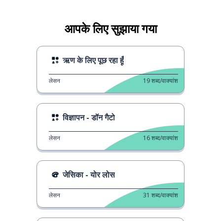
आपके लिए सुझाया गया
ऋण के लिए पूछ रहा हूँ
लेसन
19
शब्द/वाक्यांश
विज्ञापन - डॉन गैटो
लेसन
16
शब्द/वाक्यांश
जेसिका - योर लोस
लेसन
31
शब्द/वाक्यांश