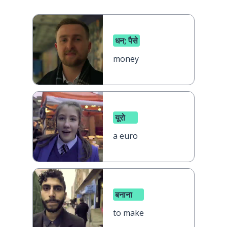
धन; पैसे
money
यूरो
a euro
बनाना
to make