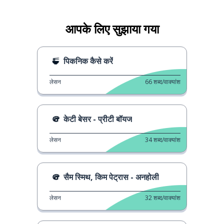
आपके लिए सुझाया गया
पिकनिक कैसे करें
लेसन
66
शब्द/वाक्यांश
केटी बेसर - प्रीटी बॉयज
लेसन
34
शब्द/वाक्यांश
सैम स्मिथ, किम पेट्रास - अनहोली
लेसन
32
शब्द/वाक्यांश