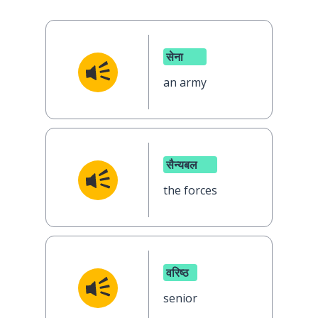
सेना
an army
सैन्यबल
the forces
वरिष्ठ
senior