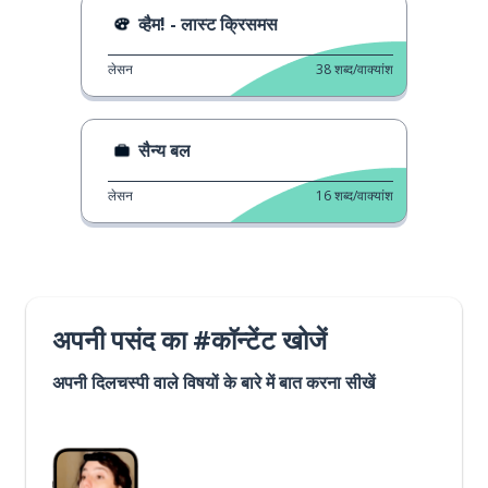
व्हैम! - लास्ट क्रिसमस
लेसन
38
शब्द/वाक्यांश
सैन्य बल
लेसन
16
शब्द/वाक्यांश
अपनी पसंद का #कॉन्टेंट खोजें
अपनी दिलचस्पी वाले विषयों के बारे में बात करना सीखें