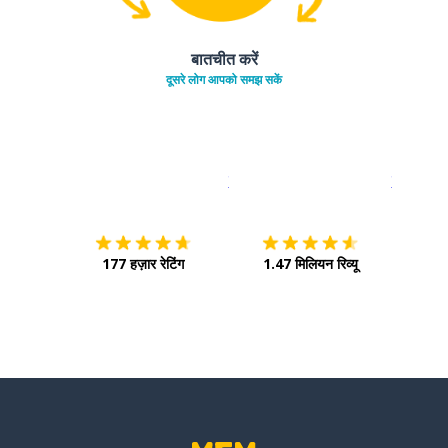
बातचीत करें
दूसरे लोग आपको समझ सकें
इस पर डाउनलोड करें
ऐप स्टोर
इसे चालू क
177 हज़ार रेटिंग
1.47 मिलियन रिव्यू