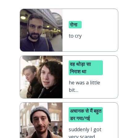
रोना
to cry
वह थोड़ा सा
निराश था
he was a little
bit
disappointed
अचानक से मैं बहुत
डर गया/गई
suddenly I got
very scared