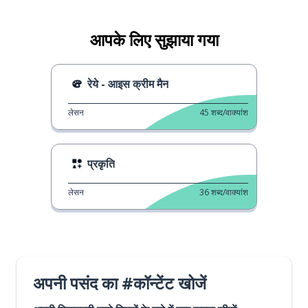
आपके लिए सुझाया गया
रेये - आइस क्रीम मैन
लेसन
45
शब्द/वाक्यांश
प्रकृति
लेसन
36
शब्द/वाक्यांश
अपनी पसंद का #कॉन्टेंट खोजें