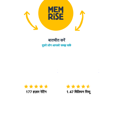
बातचीत करें
दूसरे लोग आपको समझ सकें
इस पर डाउनलोड करें
ऐप स्टोर
इसे चालू क
177 हज़ार रेटिंग
1.47 मिलियन रिव्यू