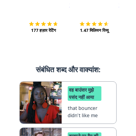
इस पर डाउनलोड करें
ऐप स्टोर
इसे चालू क
177 हज़ार रेटिंग
1.47 मिलियन रिव्यू
संबंधित शब्द और वाक्‍यांश:
वह बाउंसर मुझे
पसंद नहीं आया
that bouncer
didn't like me