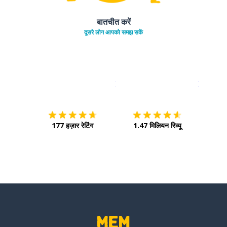
बातचीत करें
दूसरे लोग आपको समझ सकें
इस पर डाउनलोड करें
ऐप स्टोर
इसे चालू क
177 हज़ार रेटिंग
1.47 मिलियन रिव्यू