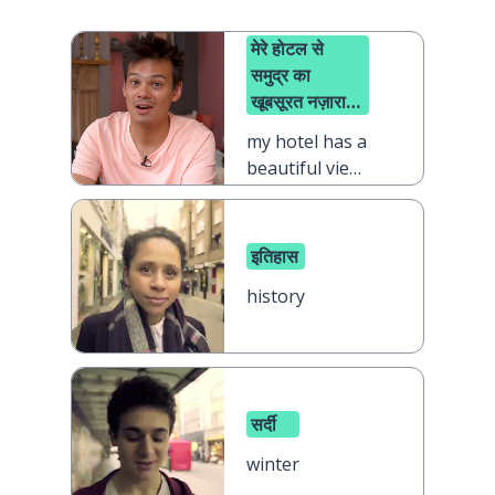
मेरे होटल से
समुद्र का
खूबसूरत नज़ारा
दिखता है
my hotel has a
beautiful view
of the sea
इतिहास
history
सर्दी
winter