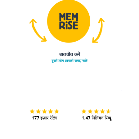
बातचीत करें
दूसरे लोग आपको समझ सकें
इस पर डाउनलोड करें
ऐप स्टोर
इसे चालू क
177 हज़ार रेटिंग
1.47 मिलियन रिव्यू