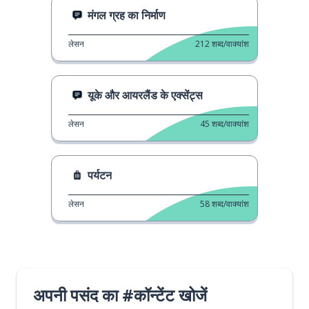
मंगल ग्रह का निर्माण
लेसन
212
शब्द/वाक्यांश
यूके और आयरलैंड के एक्सेंट्स
लेसन
45
शब्द/वाक्यांश
पर्यटन
लेसन
58
शब्द/वाक्यांश
अपनी पसंद का #कॉन्टेंट खोजें