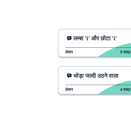
लम्बा 'i' और छोटा 'i'
लेसन
9
शब्द/
थोड़ा जल्दी उठने वाला
लेसन
4
शब्द/