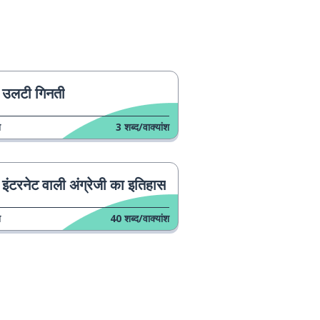
उलटी गिनती
न
3
शब्द/वाक्यांश
इंटरनेट वाली अंग्रेजी का इतिहास
न
40
शब्द/वाक्यांश