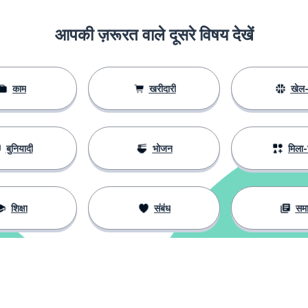
आपकी ज़रूरत वाले दूसरे विषय देखें
काम
खरीदारी
खेल-
बुनियादी
भोजन
मिला-
शिक्षा
संबंध
सम