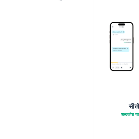
सीखे
शब्दकोश याद