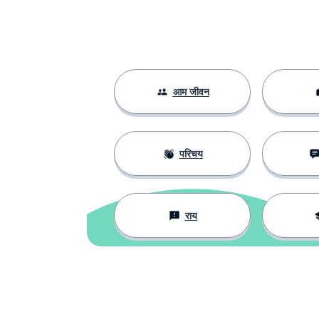
आम जीवन
परिचय
राय