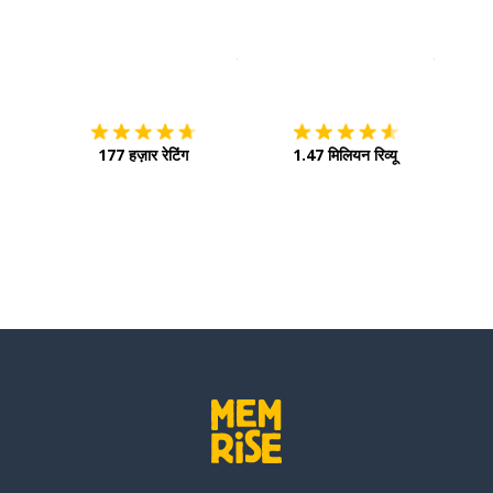
इस पर डाउनलोड करें
ऐप स्टोर
इसे चालू 
177 हज़ार रेटिंग
1.47 मिलियन रिव्यू