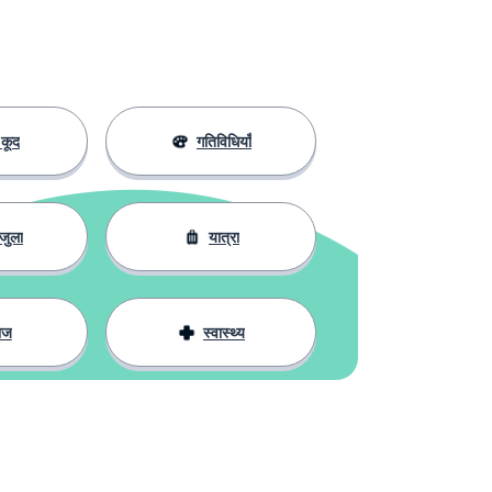
कूद
गतिविधियाँ
जुला
यात्रा
ाज
स्वास्थ्य