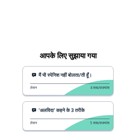
आपके लिए सुझाया गया
मैं भी स्पेनिश नहीं बोलता/ती हूँ।
लेसन
4
शब्द/वाक्यांश
'अलविदा' कहने के 3 तरीके
लेसन
5
शब्द/वाक्यांश