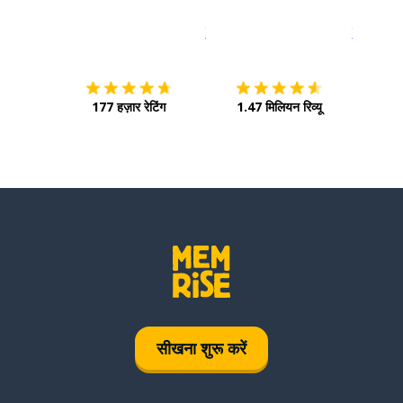
इस पर डाउनलोड करें
ऐप स्टोर
इसे चालू क
177 हज़ार रेटिंग
1.47 मिलियन रिव्यू
सीखना शुरू करें