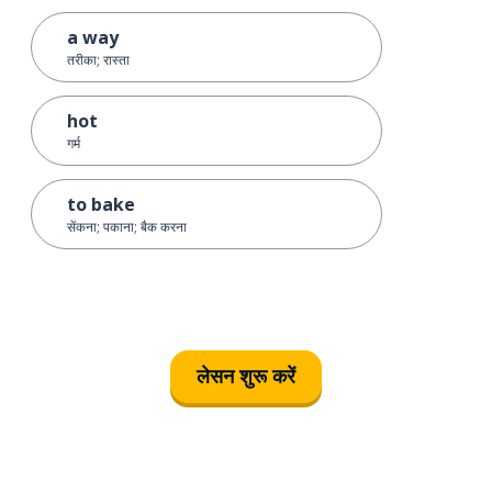
a way
तरीका; रास्ता
hot
गर्म
to bake
सेंकना; पकाना; बैक करना
लेसन शुरू करें