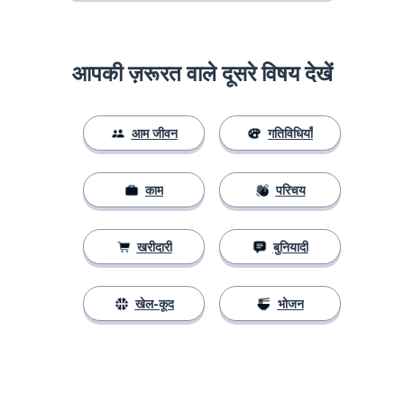
आपकी ज़रूरत वाले दूसरे विषय देखें
आम जीवन
गतिविधियाँ
काम
परिचय
खरीदारी
बुनियादी
खेल-कूद
भोजन