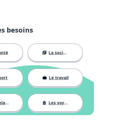
es besoins
anté
La société
port
Le travail
tions
Les voyages