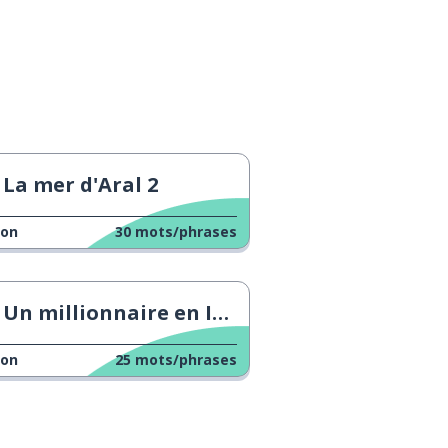
La mer d'Aral 2
çon
30
mots/phrases
Un millionnaire en Indonésie
çon
25
mots/phrases