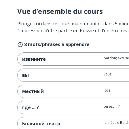
Vue d’ensemble du cours
Plonge-toi dans ce cours maintenant et dans 5 minu
l’impression d’être parti.e en Russie et d’en être rev
8 mots/phrases à apprendre
pardon; excus
извините
vous
вы
local
местный
où est ... ?
где ... ?
le théâtre Bolc
Большой театр