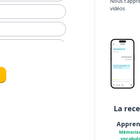
Nous t’appr
vidéos
re
La rec
Appren
Mémoris
vocabula