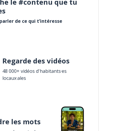
he le #contenu que tu
es
arler de ce qui t’intéresse
Regarde des vidéos
48 000+ vidéos d'habitants·es
locaux·ales
re les mots