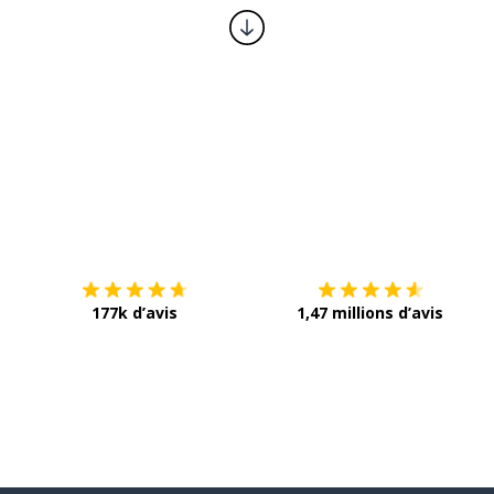
Télécharge via
App Store
T
177k d’avis
1,47 millions d’avis