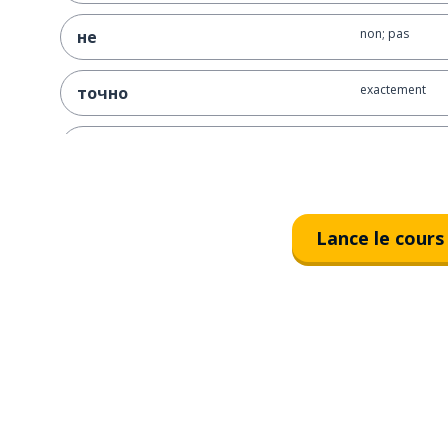
non; pas
не
exactement
точно
savoir; connaît
знать
Lance le cours