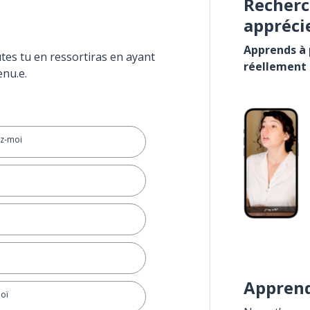
Recherc
appréci
Apprends à p
tes tu en ressortiras en ayant
réellement
enu.e.
ez-moi
Apprend
hoï