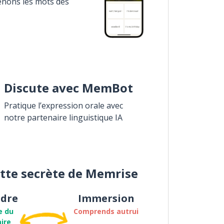
enons les mots des
Discute avec MemBot
Pratique l’expression orale avec
notre partenaire linguistique IA
ette secrète de Memrise
dre
Immersion
e du
Comprends autrui
ire