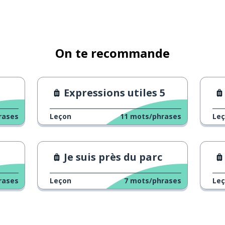
On te recommande
Expressions utiles 5
rases
Leçon
11
mots/phrases
Le
Je suis près du parc
rases
Leçon
7
mots/phrases
Le