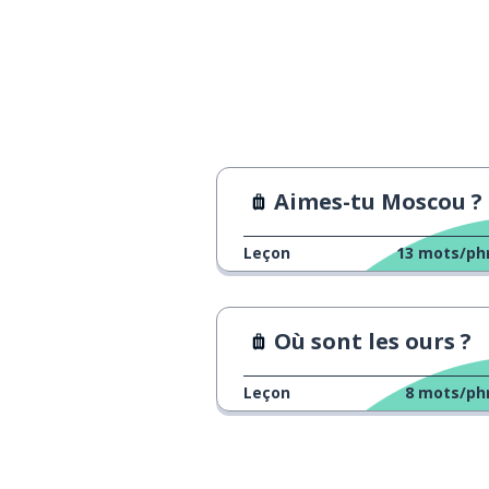
Aimes-tu Moscou ?
Leçon
13
mots/ph
Où sont les ours ?
Leçon
8
mots/ph