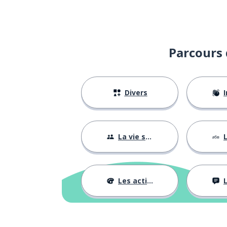
Parcours 
Divers
I
La vie sociale
L
Les activités
L