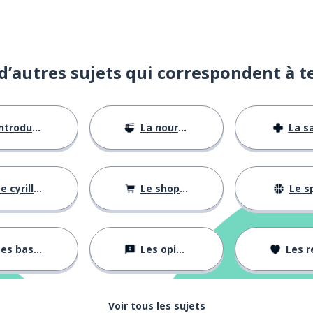
d’autres sujets qui correspondent à t
ntroductions
La nourriture
La s
e cyrillique
Le shopping
Le s
es bases
Les opinions
Les rela
Voir tous les sujets