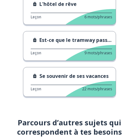
L'hôtel de rêve
Leçon
6
mots/phrases
Est-ce que le tramway passe par le théâtre ?
Leçon
9
mots/phrases
Se souvenir de ses vacances
Leçon
22
mots/phrases
Parcours d’autres sujets qui
correspondent à tes besoins