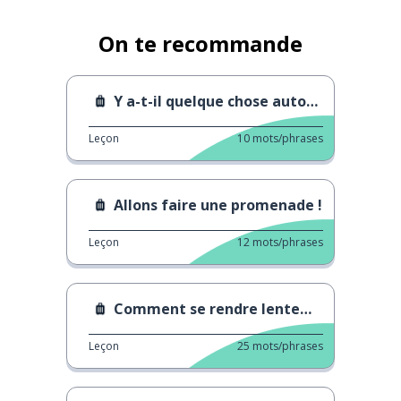
On te recommande
Y a-t-il quelque chose autour d'ici ?
Leçon
10
mots/phrases
Allons faire une promenade !
Leçon
12
mots/phrases
Comment se rendre lentement à l'hôtel
Leçon
25
mots/phrases