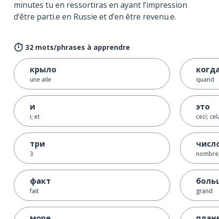
minutes tu en ressortiras en ayant l’impression
d’être parti.e en Russie et d’en être revenu.e.
32 mots/phrases à apprendre
крыло
когд
une aile
quand
и
это
i; et
ceci; cel
три
числ
3
nombre;
факт
боль
fait
grand
море
план