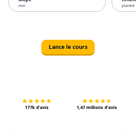
mer
planète
Lance le cours
Télécharge via
App Store
Tél
177k d’avis
1,47 millions d’avis