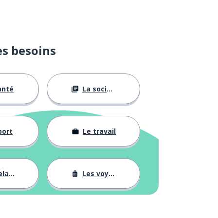
es besoins
anté
La société
port
Le travail
tions
Les voyages