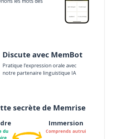
enons les mots des
Discute avec MemBot
Pratique l’expression orale avec
notre partenaire linguistique IA
ette secrète de Memrise
dre
Immersion
e du
Comprends autrui
ire