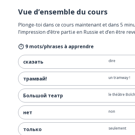
Vue d’ensemble du cours
Plonge-toi dans ce cours maintenant et dans 5 minu
l’impression d’être parti.e en Russie et d’en être rev
9 mots/phrases à apprendre
dire
сказать
un tramway !
трамвай!
le théâtre Bolc
Большой театр
non
нет
seulement
только