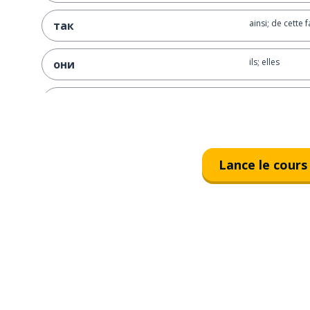
ainsi; de cette 
так
ils; elles
они
de l'autre côté 
через дорогу
aller (à pied)
идти
Lance le cours