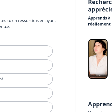
Recherc
appréci
Apprends à p
tes tu en ressortiras en ayant
réellement
enu.e.
hoï
Apprend