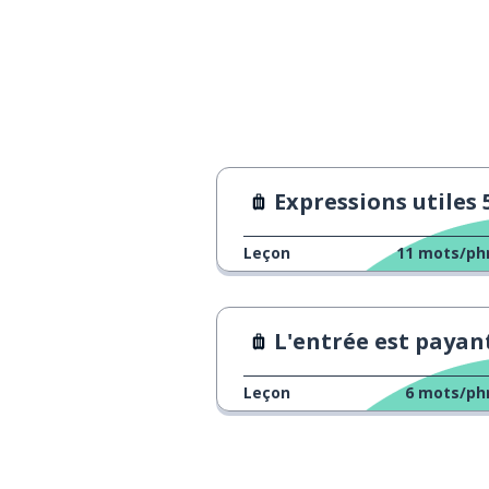
Expressions utiles 
Leçon
11
mots/ph
L'entrée est payan
Leçon
6
mots/ph