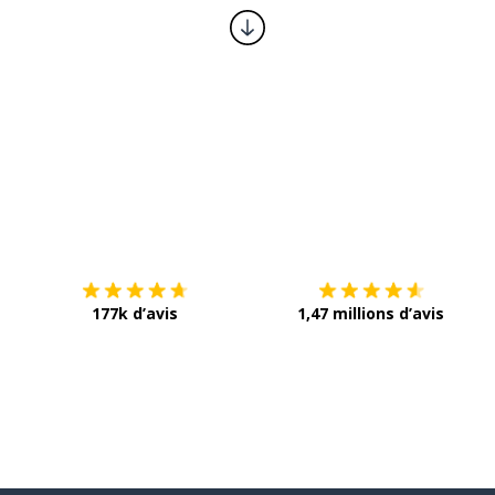
Télécharge via
App Store
T
177k d’avis
1,47 millions d’avis