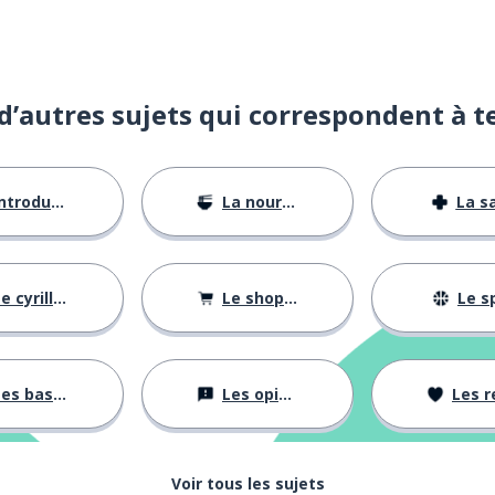
d’autres sujets qui correspondent à t
ntroductions
La nourriture
La s
e cyrillique
Le shopping
Le s
es bases
Les opinions
Les rela
Voir tous les sujets