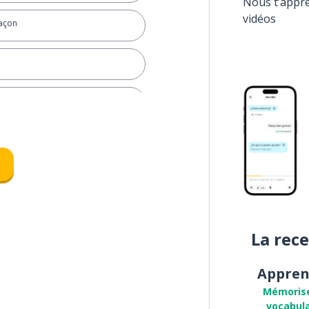
Nous t’appr
vidéos
façon
de la rue
La rec
Appren
Mémoris
vocabula