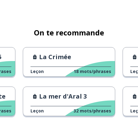
On te recommande
5
La Crimée
rases
Leçon
18
mots/phrases
Le
te
La mer d'Aral 3
rases
Leçon
32
mots/phrases
Le