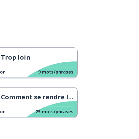
Trop loin
çon
9
mots/phrases
Comment se rendre lentement à l'hôtel
çon
25
mots/phrases