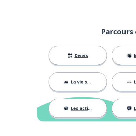
Parcours 
Divers
I
La vie sociale
L
Les activités
L