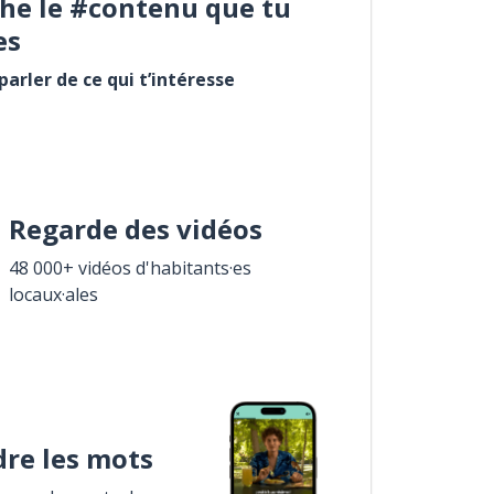
he le #contenu que tu
es
arler de ce qui t’intéresse
Regarde des vidéos
48 000+ vidéos d'habitants·es
locaux·ales
re les mots