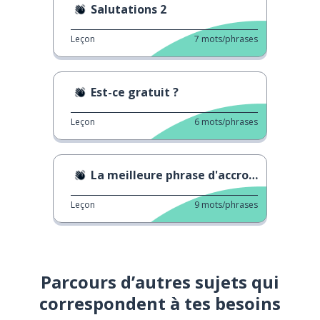
Salutations 2
Leçon
7
mots/phrases
Est-ce gratuit ?
Leçon
6
mots/phrases
La meilleure phrase d'accroche
Leçon
9
mots/phrases
Parcours d’autres sujets qui
correspondent à tes besoins