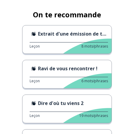
On te recommande
Extrait d'une émission de télé russe
Leçon
8
mots/phrases
Ravi de vous rencontrer !
Leçon
6
mots/phrases
Dire d'où tu viens 2
Leçon
19
mots/phrases