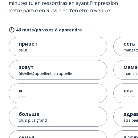
minutes tu en ressortiras en ayant l’impression
d’être parti.e en Russie et d’en être revenu.e.
46 mots/phrases à apprendre
привет
есть
salut
manger; 
зовут
мама
(ils/elles) appellent; on appelle
maman
и
она
i; et
elle; ce
больше
здра
plus; plus grand
être bie
семья
я жу