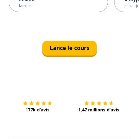
famille
je suis j
Lance le cours
Télécharge via
App Store
Tél
177k d’avis
1,47 millions d’avis