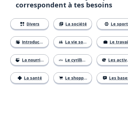
correspondent à tes besoins
Divers
La société
Le sport
Introductions
La vie sociale
Le travai
La nourriture
Le cyrillique
Les activités
La santé
Le shopping
Les base
Télécharge via
App Store
Tél