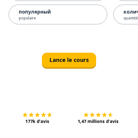
популярный
коли
populaire
quantité
Lance le cours
Télécharge via
App Store
Tél
177k d’avis
1,47 millions d’avis