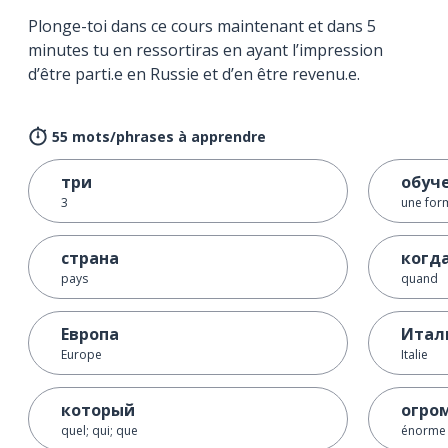
Plonge-toi dans ce cours maintenant et dans 5
minutes tu en ressortiras en ayant l’impression
d’être parti.e en Russie et d’en être revenu.e.
55 mots/phrases à apprendre
три
обуч
3
une for
страна
когд
pays
quand
Европа
Итал
Europe
Italie
который
огро
quel; qui; que
énorme