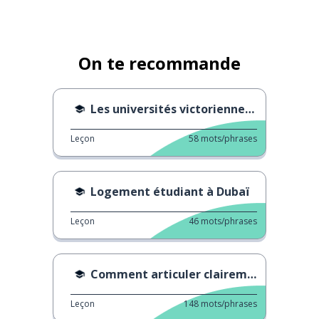
On te recommande
Les universités victoriennes au Royaume-Uni
Leçon
58
mots/phrases
Logement étudiant à Dubaï
Leçon
46
mots/phrases
Comment articuler clairement ses pensées
Leçon
148
mots/phrases