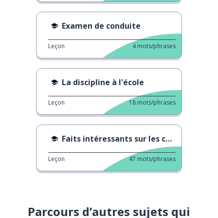
Examen de conduite
Leçon
4
mots/phrases
La discipline à l'école
Leçon
18
mots/phrases
Faits intéressants sur les chats
Leçon
47
mots/phrases
Parcours d’autres sujets qui