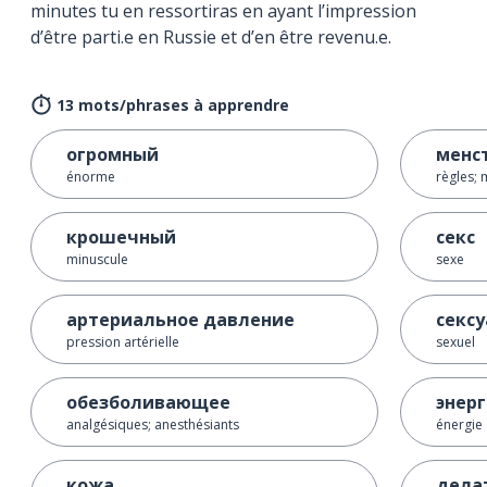
minutes tu en ressortiras en ayant l’impression
d’être parti.e en Russie et d’en être revenu.e.
13 mots/phrases à apprendre
огромный
менс
énorme
règles; 
крошечный
секс
minuscule
sexe
артериальное давление
секс
pression artérielle
sexuel
обезболивающее
энер
analgésiques; anesthésiants
énergie
кожа
дела