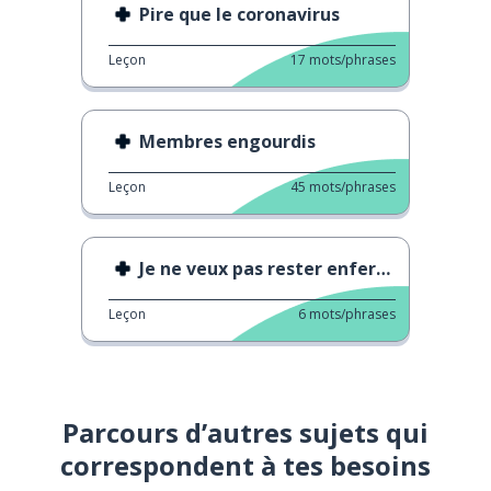
Pire que le coronavirus
Leçon
17
mots/phrases
Membres engourdis
Leçon
45
mots/phrases
Je ne veux pas rester enfermé
Leçon
6
mots/phrases
Parcours d’autres sujets qui
correspondent à tes besoins