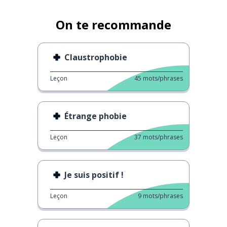
On te recommande
Claustrophobie
Leçon
45
mots/phrases
Étrange phobie
Leçon
37
mots/phrases
Je suis positif !
Leçon
9
mots/phrases