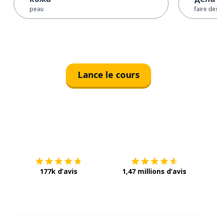
peau
faire de
Lance le cours
Télécharge via
App Store
Tél
177k d’avis
1,47 millions d’avis