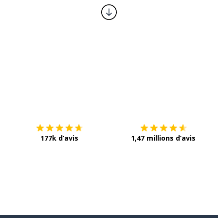
Télécharge via
App Store
T
177k d’avis
1,47 millions d’avis