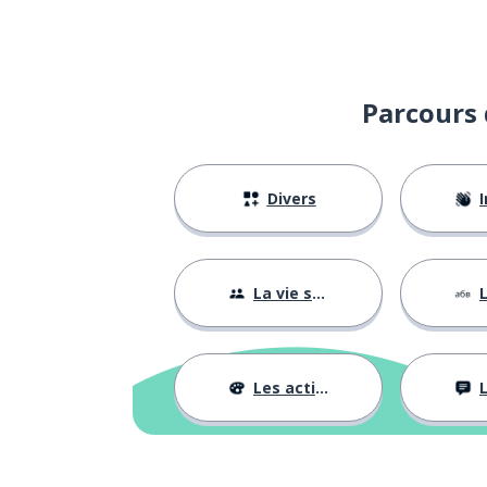
Parcours 
Divers
I
La vie sociale
L
Les activités
L