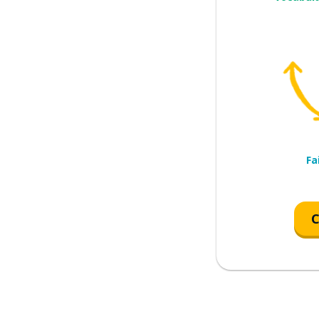
me
Fa
C