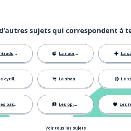
d’autres sujets qui correspondent à t
ntroductions
La nourriture
La s
e cyrillique
Le shopping
Le s
es bases
Les opinions
Les rela
Voir tous les sujets