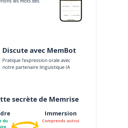
enons les mots des
Discute avec MemBot
Pratique l’expression orale avec
notre partenaire linguistique IA
ette secrète de Memrise
dre
Immersion
e du
Comprends autrui
ire