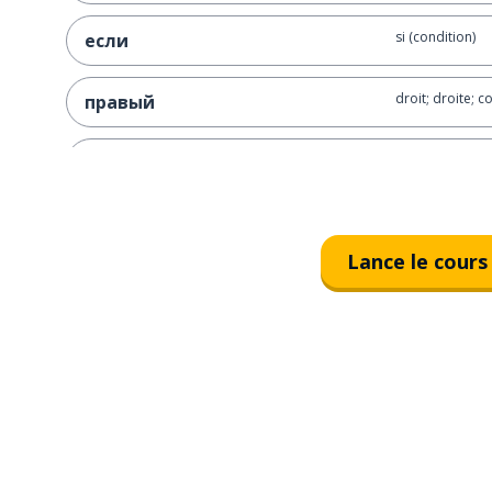
si (condition)
если
droit; droite; c
правый
gauche
левый
deuxième
второй
Lance le cours
taille; ampleur
размер
obligatoire; n
обязательно
brillant; vif
яркий
rouge
красный