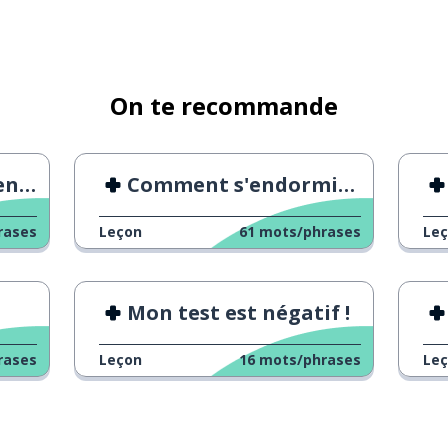
tifique)
On te recommande
nne
r !
Comment s'endormir rapidement
rases
Leçon
61
mots/phrases
Le
Mon test est négatif !
rases
Leçon
16
mots/phrases
Le
n sens