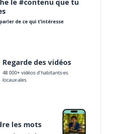
he le #contenu que tu
es
arler de ce qui t’intéresse
Regarde des vidéos
48 000+ vidéos d'habitants·es
locaux·ales
re les mots