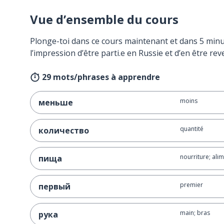
Vue d’ensemble du cours
Plonge-toi dans ce cours maintenant et dans 5 minu
l’impression d’être parti.e en Russie et d’en être rev
29 mots/phrases à apprendre
moins
меньше
quantité
количество
nourriture; ali
пища
premier
первый
main; bras
рука