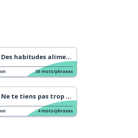
Des habitudes alimentaires saines
çon
35
mots/phrases
Ne te tiens pas trop près de moi !
çon
4
mots/phrases