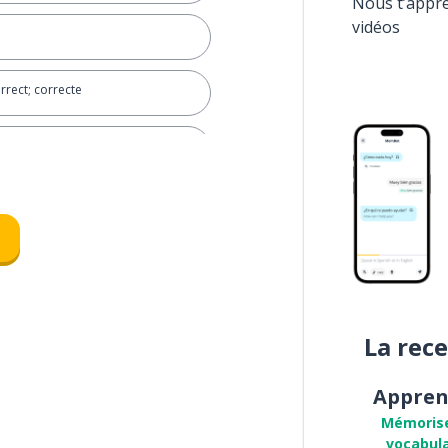
Nous t’appr
vidéos
orrect; correcte
écessairement
La rec
Appren
Mémoris
vocabula