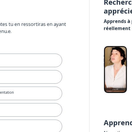
Recherc
appréci
Apprends à p
tes tu en ressortiras en ayant
réellement
enu.e.
mentation
Apprend