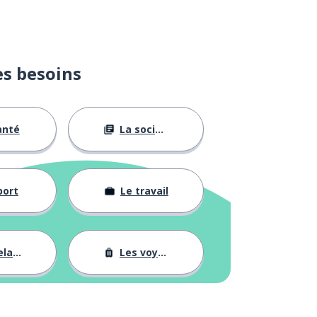
es besoins
anté
La société
port
Le travail
tions
Les voyages