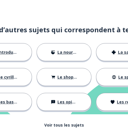
d’autres sujets qui correspondent à t
ntroductions
La nourriture
La s
e cyrillique
Le shopping
Le s
es bases
Les opinions
Les rela
tion)
Voir tous les sujets