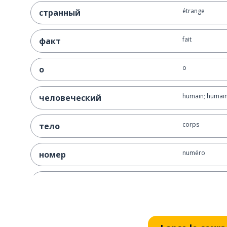
étrange
странный
fait
факт
o
о
humain; humai
человеческий
corps
тело
numéro
номер
1; un seul; seul
один
i; et
и