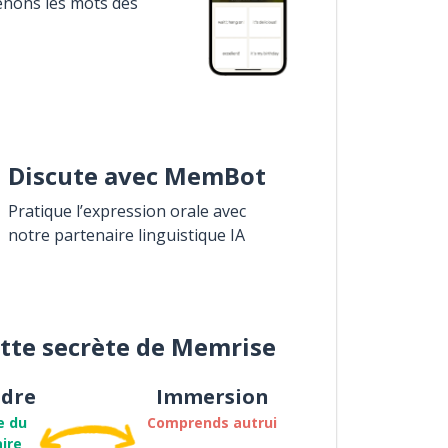
enons les mots des
Discute avec MemBot
Pratique l’expression orale avec
notre partenaire linguistique IA
ette secrète de Memrise
dre
Immersion
e du
Comprends autrui
ire