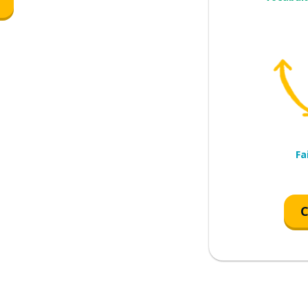
Fa
C
; en même temps