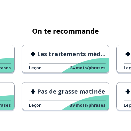
On te recommande
Les traitements médicaux
rases
Leçon
24
mots/phrases
Le
façon
Pas de grasse matinée
rases
Leçon
39
mots/phrases
Le