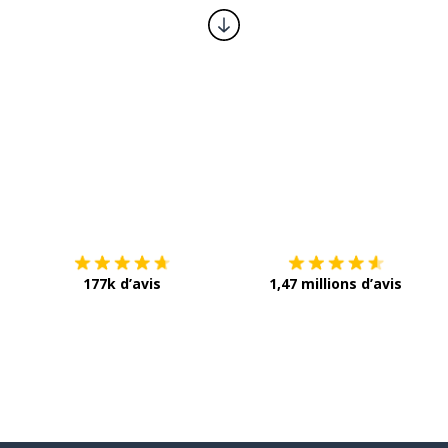
er
Télécharge via
App Store
T
177k d’avis
1,47 millions d’avis