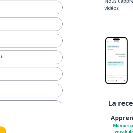
Nous t’appr
vidéos
ne
La rec
Appren
Mémoris
vocabula