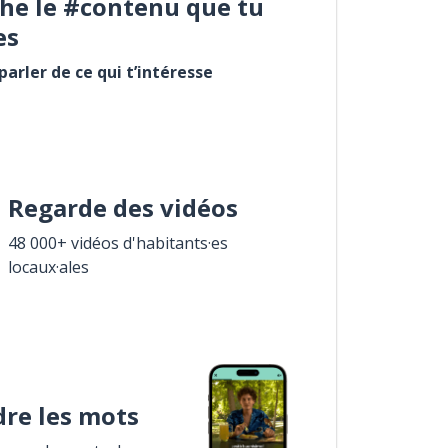
he le #contenu que tu
es
arler de ce qui t’intéresse
Regarde des vidéos
48 000+ vidéos d'habitants·es
locaux·ales
re les mots