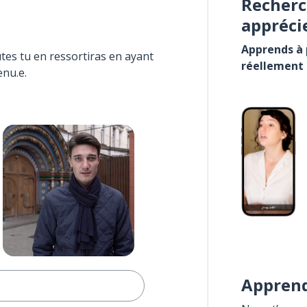
Recherc
appréci
Apprends à p
tes tu en ressortiras en ayant
réellement
enu.e.
Apprend