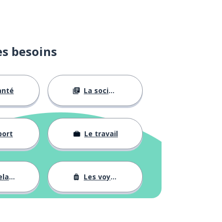
es besoins
anté
La société
port
Le travail
tions
Les voyages