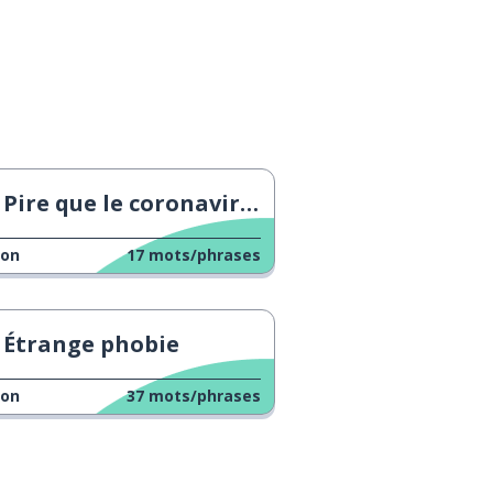
Pire que le coronavirus
çon
17
mots/phrases
Étrange phobie
çon
37
mots/phrases