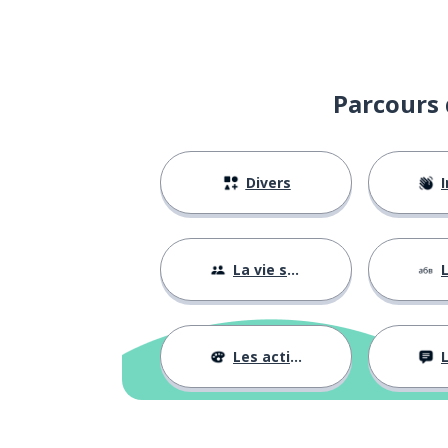
quel; qui; que
который
nous
мы
Parcours 
nommer
называть
Divers
I
protéger
защищать
eau
вода
La vie sociale
L
oublier
забыть
Les activités
L
tu
ты
personne (néga
никто