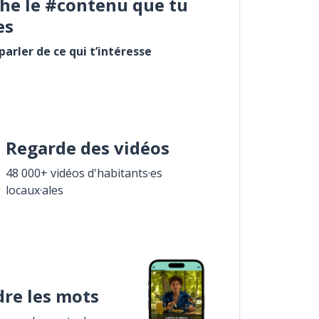
he le #contenu que tu
es
arler de ce qui t’intéresse
Regarde des vidéos
48 000+ vidéos d'habitants·es
locaux·ales
re les mots