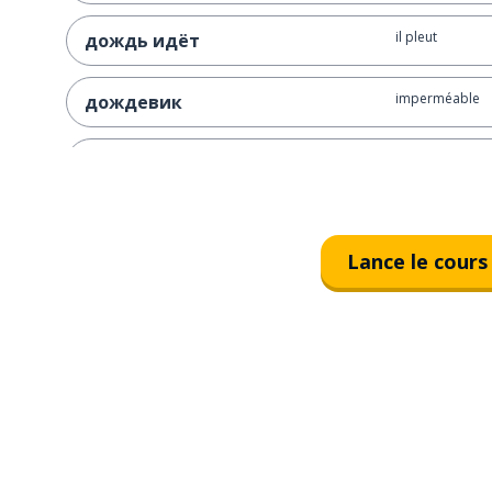
il pleut
дождь идёт
imperméable
дождевик
neige
снег
il neige
снег идёт
Lance le cours
bonhomme de 
снеговик
sculpter
слепить
degré
градус
maillot de bain
купальник