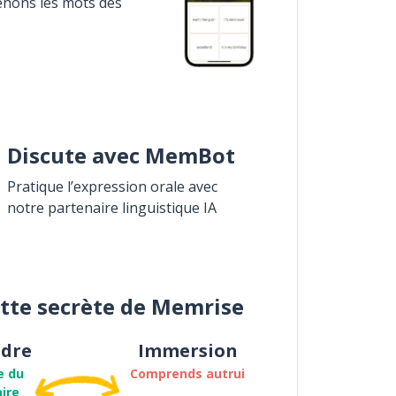
enons les mots des
Discute avec MemBot
Pratique l’expression orale avec
notre partenaire linguistique IA
ette secrète de Memrise
dre
Immersion
e du
Comprends autrui
ire