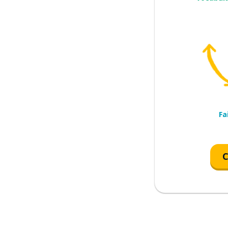
nt)
nt)
ir de ...
Fa
C