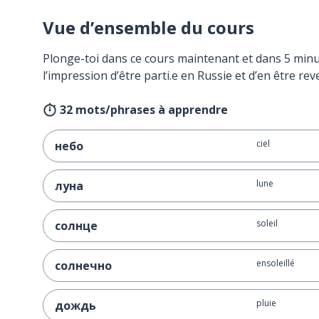
Vue d’ensemble du cours
Plonge-toi dans ce cours maintenant et dans 5 minu
l’impression d’être parti.e en Russie et d’en être rev
32 mots/phrases à apprendre
ciel
небо
lune
луна
soleil
солнце
ensoleillé
солнечно
pluie
дождь