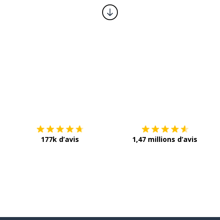
Télécharge via
App Store
T
177k d’avis
1,47 millions d’avis