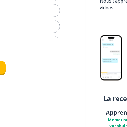
Nous t’appr
vidéos
neige
La rec
Appren
Mémoris
vocabula