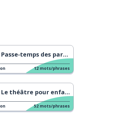
Passe-temps des parents
çon
12
mots/phrases
Le théâtre pour enfants
çon
52
mots/phrases