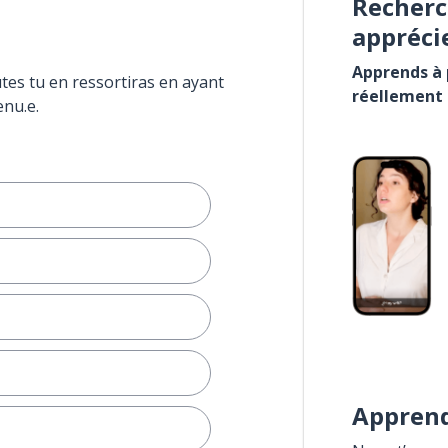
Recherc
appréci
Apprends à p
tes tu en ressortiras en ayant
réellement
enu.e.
Apprend