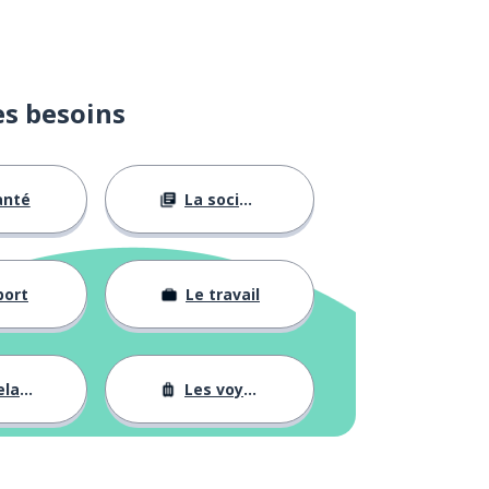
es besoins
anté
La société
port
Le travail
tions
Les voyages