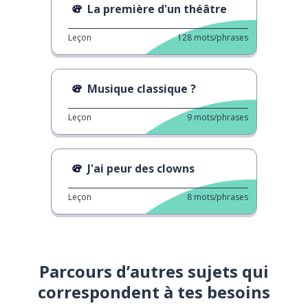
La première d'un théâtre
Leçon
128
mots/phrases
Musique classique ?
Leçon
9
mots/phrases
J'ai peur des clowns
Leçon
8
mots/phrases
Parcours d’autres sujets qui
correspondent à tes besoins