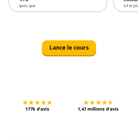
quoi; que
s'il te pl
Lance le cours
Télécharge via
App Store
Tél
177k d’avis
1,47 millions d’avis