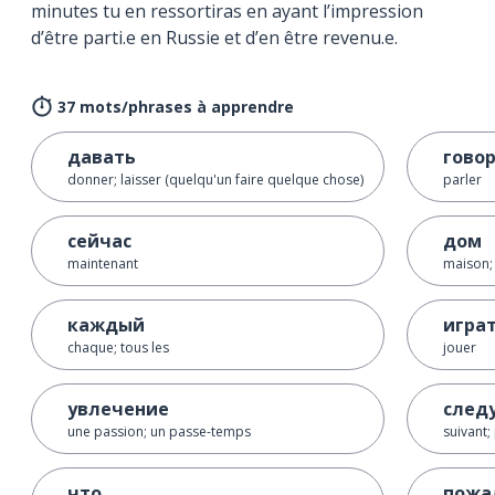
minutes tu en ressortiras en ayant l’impression
d’être parti.e en Russie et d’en être revenu.e.
37 mots/phrases à apprendre
давать
гово
donner; laisser (quelqu'un faire quelque chose)
parler
сейчас
дом
maintenant
maison;
каждый
игра
chaque; tous les
jouer
увлечение
след
une passion; un passe-temps
suivant;
что
пожа