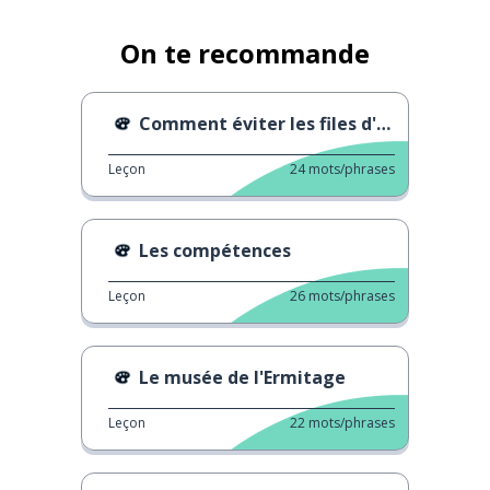
On te recommande
Comment éviter les files d'attente au musée
Leçon
24
mots/phrases
Les compétences
Leçon
26
mots/phrases
Le musée de l'Ermitage
Leçon
22
mots/phrases